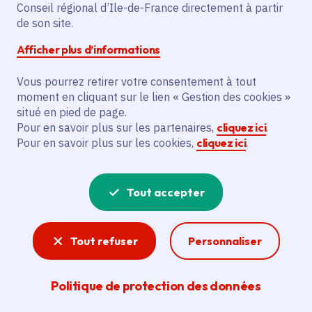
Conseil régional d’Ile-de-France directement à partir
de son site.
Description
Afficher plus d’informations
Le projet vise à équiper les nouveaux
Vous pourrez retirer votre consentement à tout
locaux de SIMPLON.CO avec mobilier
moment en cliquant sur le lien « Gestion des cookies »
modulable, équipements pédagogiques et
situé en pied de page.
informatiques. Il concerne un espace
Pour en savoir plus sur les partenaires,
cliquez ici
.
d'accueil, des salles de cours, des bureaux
Pour en savoir plus sur les cookies,
cliquez ici
.
et un serveur. Les actions financées
incluent l'achat de tables, chaises,
Tout accepter
bureaux, casiers et matériel informatique.
Le mobilier doit être modulable et
empilable pour optimiser les espaces.
Tout refuser
Personnaliser
L'objectif est d'acquisition d'équipements
pour les nouveaux locaux.
Politique de protection des données