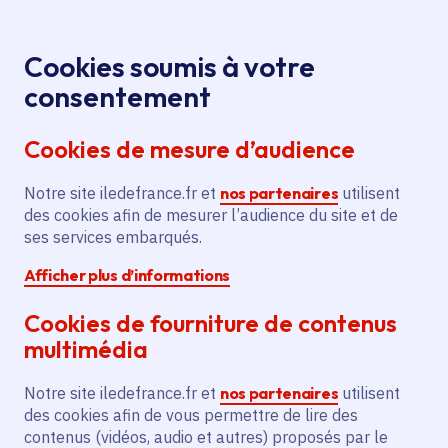
Panneau de gestion des cookies
Aller au menu
Aller au contenu principal
Aller au pied de page
Menu
Je re
Cookies soumis à votre
consentement
Tous les services
Ma Région près de
Accueil
chez moi
Emploi et formation
Apprentissage
Cookies de mesure d’audience
Acquisition d'équipements pédagogiques,
informatiques et de mobilier pour SIMPLON.CO
Notre site iledefrance.fr et
nos partenaires
utilisent
des cookies afin de mesurer l’audience du site et de
Acquisition d'équipements
ses services embarqués.
pédagogiques, informatiques
Afficher plus d’informations
et de mobilier pour
SIMPLON.CO
Cookies de fourniture de contenus
multimédia
Apprentissage
Notre site iledefrance.fr et
nos partenaires
utilisent
Communes
Paris 13e Arrondissement
(75)
des cookies afin de vous permettre de lire des
contenus (vidéos, audio et autres) proposés par le
Voté en 2025