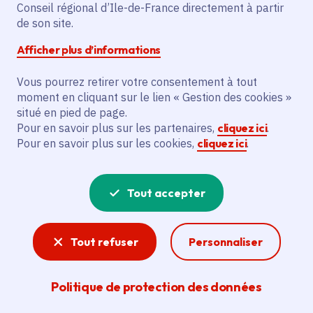
Conseil régional d’Ile-de-France directement à partir
de son site.
L’initiative prévoit l’acquisition d’un
simulateur d’entrepôt logistique en réalité
Afficher plus d’informations
virtuelle et d’un chariot logistique R 489
pour les formations en apprentissage
Vous pourrez retirer votre consentement à tout
moment en cliquant sur le lien « Gestion des cookies »
dispensées par l’AFTRAL à Bondoufle
situé en pied de page.
(91). Le bénéficiaire principal est
Pour en savoir plus sur les partenaires,
cliquez ici
.
l’Association Apprendre et Se Former en
Pour en savoir plus sur les cookies,
cliquez ici
.
Transport et Logistique, visant à équiper
ses formations dans le secteur du
Tout accepter
transport et de la logistique.
Voir la délibération
Tout refuser
Personnaliser
Politique de protection des données
Apprentissage