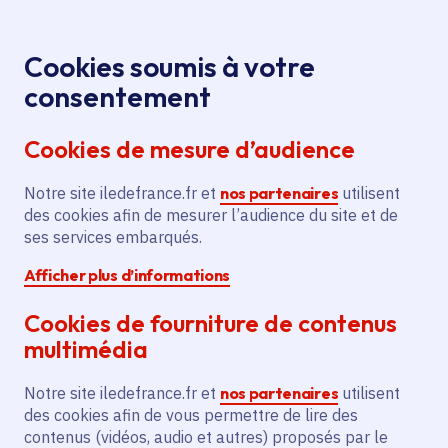
Panneau de gestion des cookies
Aller au menu
Aller au contenu principal
Aller au pied de page
Menu
Je re
Cookies soumis à votre
consentement
Tous les services
Ma Région près de
Accueil
chez moi
Emploi et formation
Apprentissage
Cookies de mesure d’audience
Acquisition d'équipements pédagogiques pour
l'AFTRAL
Notre site iledefrance.fr et
nos partenaires
utilisent
des cookies afin de mesurer l’audience du site et de
Acquisition d'équipements
ses services embarqués.
pédagogiques pour l'AFTRAL
Afficher plus d’informations
Apprentissage
Cookies de fourniture de contenus
multimédia
Communes
Bondoufle
(91)
Voté en 2025
Notre site iledefrance.fr et
nos partenaires
utilisent
des cookies afin de vous permettre de lire des
contenus (vidéos, audio et autres) proposés par le
Description