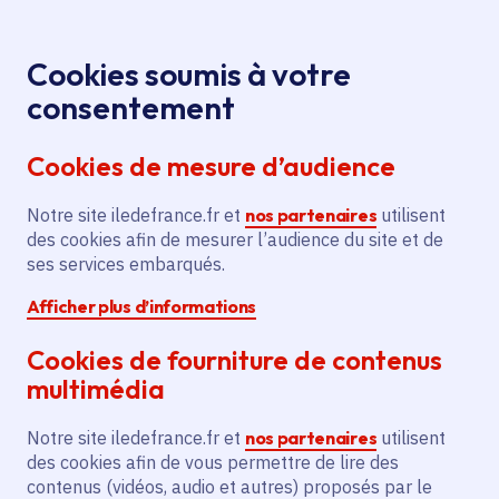
Panneau de gestion des cookies
Aller au menu
Aller au contenu principal
Aller au pied de page
Menu
Je re
Cookies soumis à votre
consentement
Tous les services
Ma Région près de
Accueil
chez moi
Emploi et formation
Apprentissage
Cookies de mesure d’audience
Acquisition d'équipements pédagogiques pour la
faculté des métiers de l'Essonne
Notre site iledefrance.fr et
nos partenaires
utilisent
des cookies afin de mesurer l’audience du site et de
Acquisition d'équipements
ses services embarqués.
pédagogiques pour la faculté
Afficher plus d’informations
des métiers de l'Essonne
Cookies de fourniture de contenus
Apprentissage
multimédia
Communes
Bondoufle
(91)
Notre site iledefrance.fr et
nos partenaires
utilisent
Voté en 2024
des cookies afin de vous permettre de lire des
contenus (vidéos, audio et autres) proposés par le