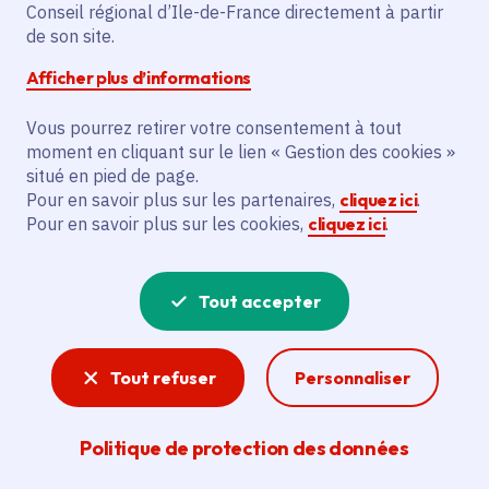
Conseil régional d’Ile-de-France directement à partir
Description
de son site.
L'acquisition d'équipements pédagogiques
Afficher plus d’informations
vise à préparer les étudiants de la Fdme à
Vous pourrez retirer votre consentement à tout
Bondoufle pour le Bts Crci. Cela comprend
moment en cliquant sur le lien « Gestion des cookies »
l'achat d'une cisaille Gsx 3008-R, d'une
situé en pied de page.
poinconneuse et d'une scie à ruban. Ces
Pour en savoir plus sur les partenaires,
cliquez ici
.
acquisitions seront finalisées pour
Pour en savoir plus sur les cookies,
cliquez ici
.
l'ouverture du Bts en septembre 2024.
Tout accepter
Voir la délibération
Tout refuser
Personnaliser
Apprentissage
Politique de protection des données
Parce que l'apprentissage est un véritable
passeport pour l’emploi, la Région soutient les