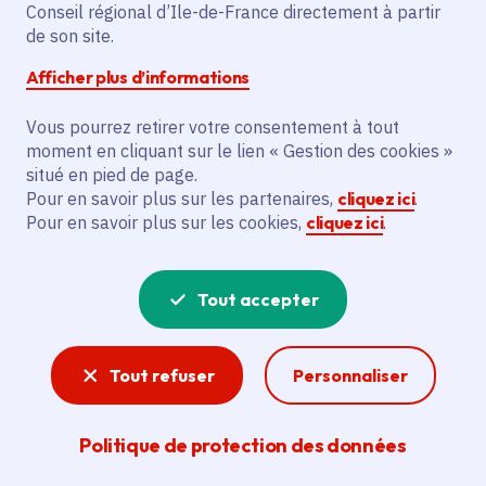
Conseil régional d’Ile-de-France directement à partir
de son site.
L'initiative prévoit l'acquisition d'un
système robotisé sur une ligne de
Afficher plus d’informations
production pour le Cfa de l'Aforp à
Emerainville. Cela permettra l'ouverture
Vous pourrez retirer votre consentement à tout
moment en cliquant sur le lien « Gestion des cookies »
d'une formation « Licence pro
situé en pied de page.
Maintenance des Systèmes Industriels, de
Pour en savoir plus sur les partenaires,
cliquez ici
.
Production et d’Energie (Msipe) » à la
Pour en savoir plus sur les cookies,
cliquez ici
.
rentrée.
Tout accepter
Voir la délibération
Tout refuser
Personnaliser
Apprentissage
Politique de protection des données
Parce que l'apprentissage est un véritable
passeport pour l’emploi, la Région soutient les