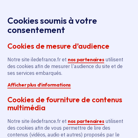
Panneau de gestion des cookies
Aller au menu
Aller au contenu principal
Aller au pied de page
Menu
Je re
Cookies soumis à votre
consentement
Tous les services
Ma Région près de
Accueil
chez moi
Emploi et formation
Apprentissage
Cookies de mesure d’audience
Acquisition d'un système robotisé pour le Cfa de
l'Aforp
Notre site iledefrance.fr et
nos partenaires
utilisent
des cookies afin de mesurer l’audience du site et de
Acquisition d'un système
ses services embarqués.
robotisé pour le Cfa de l'Aforp
Afficher plus d’informations
Apprentissage
Cookies de fourniture de contenus
multimédia
Communes
Émerainville
(77)
Voté en 2023
Notre site iledefrance.fr et
nos partenaires
utilisent
des cookies afin de vous permettre de lire des
contenus (vidéos, audio et autres) proposés par le
Description