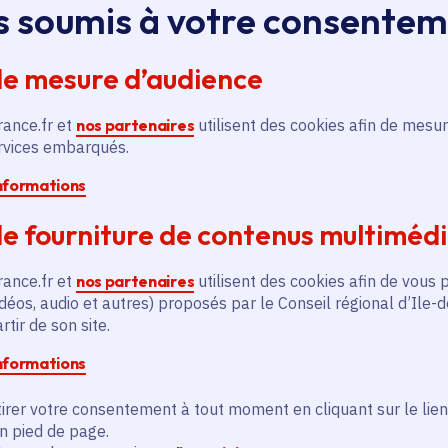
s soumis à votre consente
Ferrandi
Voté en 2023
Paris 6e Arrondissement (75)
de mesure d’audience
En savoir plus
En
rance.fr et
nos partenaires
utilisent des cookies afin de mesur
ervices embarqués.
informations
e fourniture de contenus multiméd
rance.fr et
nos partenaires
utilisent des cookies afin de vous 
déos, audio et autres) proposés par le Conseil régional d’Ile-
és
tir de son site.
informations
Actualité
A
thématique active
thém
irer votre consentement à tout moment en cliquant sur le lien
en pied de page.