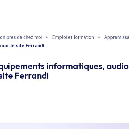
echerche
on près de chez moi
Emploi et formation
Apprentiss
our le site Ferrandi
équipements informatiques, audiov
 site Ferrandi