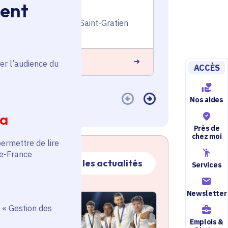
ment
pour le Cfa Ferrandi
Voté en 2020
Voté en 20
Jouy-en-Josas (78), Saint-Gratien
Versailles (
(95)
En savoir plus
 savoir plus
er l’audience du
ACCÈS
Nos aides
ia
Près de
chez moi
permettre de lire
de-France
Toutes les actualités
Services
Newsletter
ctualité
atique active
 « Gestion des
Emplois &