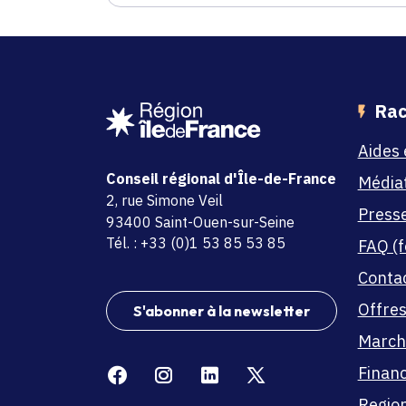
Rac
Aides 
Conseil régional d'Île-de-France
Média
adresse
2, rue Simone Veil
Press
code postal et commune
93400 Saint-Ouen-sur-Seine
Tél. : +33 (0)1 53 85 53 85
FAQ (f
Conta
Offres
S'abonner à la newsletter
March
Facebook
Instagram
Linkedin
X
Finan
Region