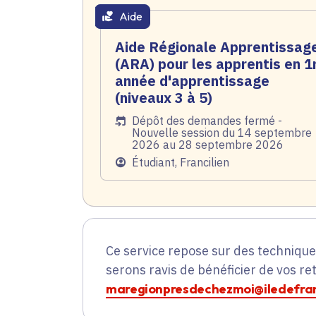
Aide
thématique active
Aide Régionale Apprentissag
(ARA) pour les apprentis en 1
année d'apprentissage
(niveaux 3 à 5)
Date de l'arrêté
Dépôt des demandes fermé -
Nouvelle session du 14 septembre
2026 au 28 septembre 2026
Public
Étudiant, Francilien
Ce service repose sur des techniqu
serons ravis de bénéficier de vos re
maregionpresdechezmoi@iledefran