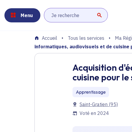
Panneau de gestion des cookies
Aller au menu
Aller au contenu principal
Aller au pied de page
Menu
Lancer la r
Tous les services
Ma Régi
Accueil
informatiques, audiovisuels et de cuisine p
Acquisition d'
cuisine pour le
Apprentissage
Communes
Saint-Gratien
(95)
Voté en 2024