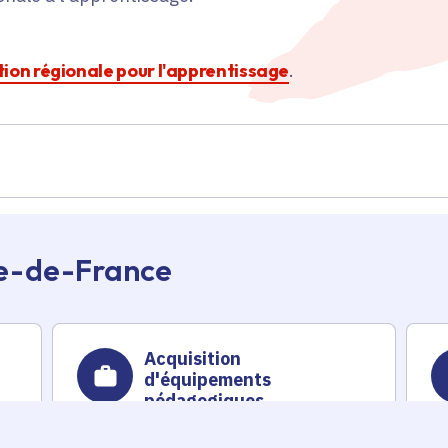
ction régionale pour l'apprentissage
.
Île-de-France
Acquisition
d'équipements
pédagogiques,
er
informatiques et de
Emploi et formation
mobilier pour le site