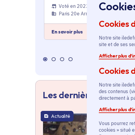
Cookie
commerce et d'industrie
Voté en 2023
Paris 20e Arrondissement (75)
Cookies 
En savoir plus
Notre site iledef
site et de ses s
Afficher plus d’
Cookies d
Notre site iledef
des contenus (vi
Les dernières actualit
directement à par
Afficher plus d’
Actualité
thématique active
Vous pourrez ret
cookies » situé 