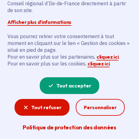
Conseil régional d’Ile-de-France directement à partir
de son site.
Description
Afficher plus d’informations
L'initiative prévoit l'acquisition d'un
Vous pourrez retirer votre consentement à tout
ensemble Vélis, une maquette école et un
moment en cliquant sur le lien « Gestion des cookies »
avion volant électrique pour l'Afmae et le
situé en pied de page.
Cfa des Métiers de l'Aérien. Cela
Pour en savoir plus sur les partenaires,
cliquez ici
.
permettra de former des apprentis aux
Pour en savoir plus sur les cookies,
cliquez ici
.
technologies les plus innovantes en
maintenance sur avions électriques.
Tout accepter
Voir la délibération
Tout refuser
Personnaliser
Apprentissage
Politique de protection des données
Parce que l'apprentissage est un véritable