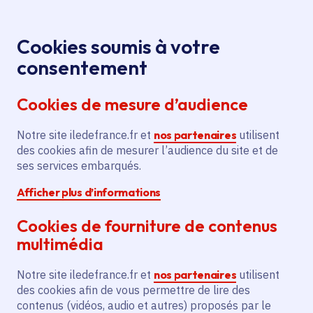
Panneau de gestion des cookies
Aller au menu
Aller au contenu principal
Aller au pied de page
Menu
Je re
Cookies soumis à votre
consentement
Tous les services
Ma Région près de
Accueil
chez moi
Emploi et formation
Apprentissage
Cookies de mesure d’audience
Acquisition d'équipements pédagogiques pour
l'Association de formation aux métiers de l'aérien
Notre site iledefrance.fr et
nos partenaires
utilisent
des cookies afin de mesurer l’audience du site et de
Acquisition d'équipements
ses services embarqués.
pédagogiques pour
Afficher plus d’informations
l'Association de formation
aux métiers de l'aérien
Cookies de fourniture de contenus
multimédia
Apprentissage
Notre site iledefrance.fr et
nos partenaires
utilisent
Communes
Toussus-le-Noble
(78)
des cookies afin de vous permettre de lire des
contenus (vidéos, audio et autres) proposés par le
Voté en 2024