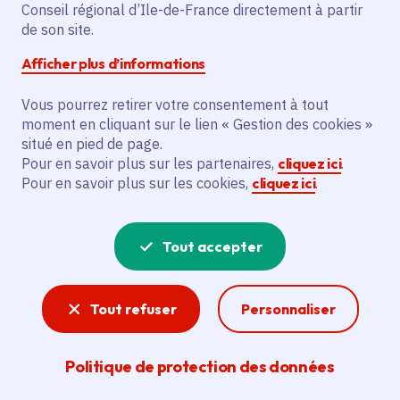
Conseil régional d’Ile-de-France directement à partir
Voté en 2024
de son site.
Afficher plus d’informations
Description
Vous pourrez retirer votre consentement à tout
Le projet vise à mettre aux normes le
moment en cliquant sur le lien « Gestion des cookies »
système de sécurité incendie, installer
situé en pied de page.
une alarme intrusion et réaliser un audit
Pour en savoir plus sur les partenaires,
cliquez ici
.
énergétique avec comptages électriques
Pour en savoir plus sur les cookies,
cliquez ici
.
par usage pour le Centre de Formation
des Apprentis Ile-de-France à Ocquerre.
Tout accepter
Voir la délibération
Tout refuser
Personnaliser
Apprentissage
Politique de protection des données