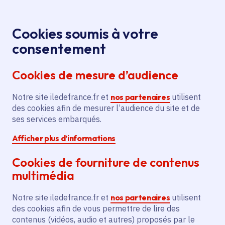
Panneau de gestion des cookies
Aller au menu
Aller au contenu principal
Aller au pied de page
Menu
Je re
Cookies soumis à votre
consentement
Tous les services
Ma Région près de
Accueil
chez moi
Emploi et formation
Apprentissage
Cookies de mesure d’audience
Rénovation du système de sécurité incendie et
travaux de sécurité pour le Centre de formation
Notre site iledefrance.fr et
nos partenaires
utilisent
d'apprentis
des cookies afin de mesurer l’audience du site et de
ses services embarqués.
Rénovation du système de
Afficher plus d’informations
sécurité incendie et travaux
de sécurité pour le Centre de
Cookies de fourniture de contenus
formation d'apprentis
multimédia
Notre site iledefrance.fr et
nos partenaires
utilisent
Apprentissage
des cookies afin de vous permettre de lire des
contenus (vidéos, audio et autres) proposés par le
Communes
Ocquerre
(77)