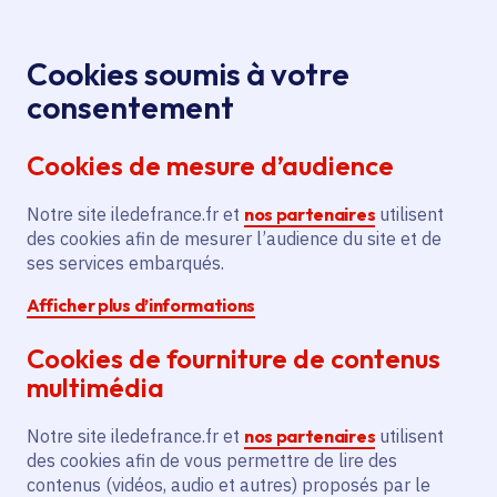
Panneau de gestion des cookies
Aller au menu
Aller au contenu principal
Aller au pied de page
Menu
Je re
Cookies soumis à votre
consentement
Tous les services
Ma Région près de
Accueil
Pnr Oise -
chez moi
Économie
Tourisme
Cookies de mesure d’audience
Pays de France : programme d'actions 2024
Notre site iledefrance.fr et
Pnr Oise - Pays de France :
nos partenaires
utilisent
des cookies afin de mesurer l’audience du site et de
programme d'actions 2024
ses services embarqués.
Afficher plus d’informations
Tourisme
Ruralité
Cookies de fourniture de contenus
Développement économique
multimédia
Communes
Asnières-sur-Oise
(95)
,
Beaumont-sur-Oise
(95)
,
Bellefontaine
(95)
,
Belloy-en-France
(95)
,
Notre site iledefrance.fr et
nos partenaires
utilisent
Lire plus
+
des cookies afin de vous permettre de lire des
Voté en 2024
contenus (vidéos, audio et autres) proposés par le