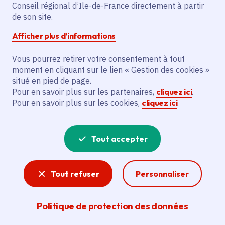
Conseil régional d’Ile-de-France directement à partir
de son site.
Description
Afficher plus d’informations
Le projet vise à réaliser des actions de
fonctionnement pour le Parc naturel
Vous pourrez retirer votre consentement à tout
régional Oise - Pays de France et les
moment en cliquant sur le lien « Gestion des cookies »
situé en pied de page.
scolaires. Cela inclut l'assistance
Pour en savoir plus sur les partenaires,
cliquez ici
.
scientifique, l'adaptation forestière, des
Pour en savoir plus sur les cookies,
cliquez ici
.
études d'aménagement, des expertises
environnementales, un programme de
communication, la célébration des 20 ans
Tout accepter
du Pnr, et des programmes pédagogiques.
Tout refuser
Personnaliser
Voir la délibération
Politique de protection des données