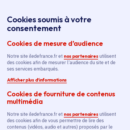
Panneau de gestion des cookies
Aller au menu
Aller au contenu principal
Aller au pied de page
Menu
Je re
Cookies soumis à votre
consentement
Tous les services
Ma Région près de
Accueil
Mise en place
chez moi
Économie
Tourisme
Cookies de mesure d’audience
d'une billetterie en ligne pour 6 équipements
culturels
Notre site iledefrance.fr et
nos partenaires
utilisent
des cookies afin de mesurer l’audience du site et de
Mise en place d'une billetterie
ses services embarqués.
en ligne pour 6 équipements
Afficher plus d’informations
culturels
Cookies de fourniture de contenus
Tourisme
multimédia
Communes
Auvers-sur-Oise
(95)
,
Guiry-en-Vexin
(95)
,
Notre site iledefrance.fr et
nos partenaires
utilisent
Wy-dit-Joli-Village
(95)
,
La Roche-Guyon
(95)
des cookies afin de vous permettre de lire des
Voté en 2021
contenus (vidéos, audio et autres) proposés par le