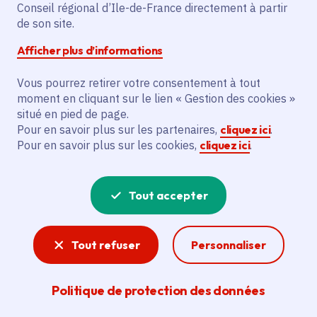
Conseil régional d’Ile-de-France directement à partir
de son site.
Description
Afficher plus d’informations
Le projet vise à mettre en place une
billetterie en ligne commune pour six
Vous pourrez retirer votre consentement à tout
équipements culturels du Conseil
moment en cliquant sur le lien « Gestion des cookies »
situé en pied de page.
départemental du Val d'Oise.
Pour en savoir plus sur les partenaires,
cliquez ici
.
Pour en savoir plus sur les cookies,
cliquez ici
.
Voir la délibération
Tout accepter
Tourisme
Tout refuser
Personnaliser
Avec 50 millions de visiteurs par an, l’Île-de-
France est la 1re destination touristique au
monde. Outre les actions de promotion du
Politique de protection des données
territoire via le Comité régional du tourisme, la