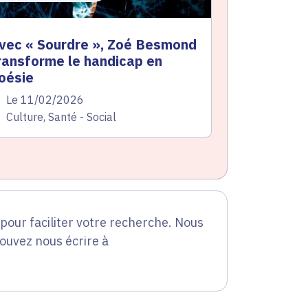
vec « Sourdre », Zoé Besmond
ransforme le handicap en
oésie
te de l'arrêté
Le 11/02/2026
atégorie
Culture, Santé - Social
our faciliter votre recherche. Nous
pouvez nous écrire à