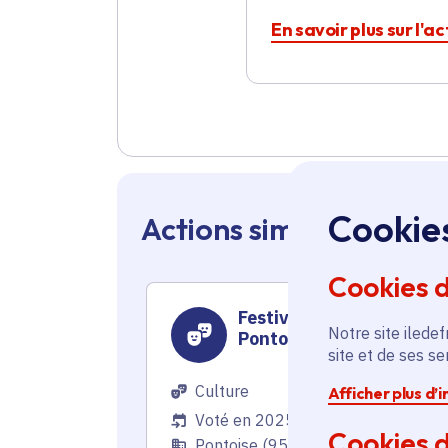
En savoir plus sur l'a
Cookie
Actions similaires en 
Cookies 
Festival Baroque de
Notre site iledef
Pontoise 2025-2026
site et de ses s
Culture
Afficher plus d’
Voté en 2025
Cookies d
Pontoise (95)