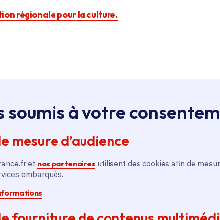
ction régionale pour la culture.
s soumis à votre consente
Île-de-France
de mesure d’audience
Soutien à la scène de
rance.fr et
nos partenaires
utilisent des cookies afin de mesur
musiques actuelles Le
ervices embarqués.
Forum
informations
Culture
Voté en 2025
e fourniture de contenus multiméd