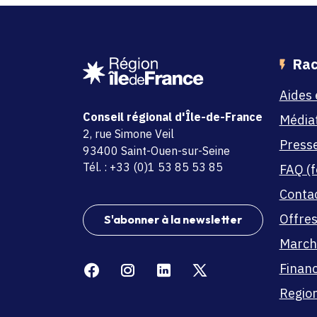
Rac
Aides 
Conseil régional d'Île-de-France
Média
adresse
2, rue Simone Veil
Press
code postal et commune
93400 Saint-Ouen-sur-Seine
Tél. : +33 (0)1 53 85 53 85
FAQ (f
Conta
Offres
S'abonner à la newsletter
March
Facebook
Instagram
Linkedin
X
Finan
Region