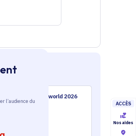
ment
Festival Passworld 2026
Fest
er l’audience du
ACCÈS
Culture
Culture
Nos aides
Voté en 2025
Voté en 20
ia
7 communes
Massy (91)