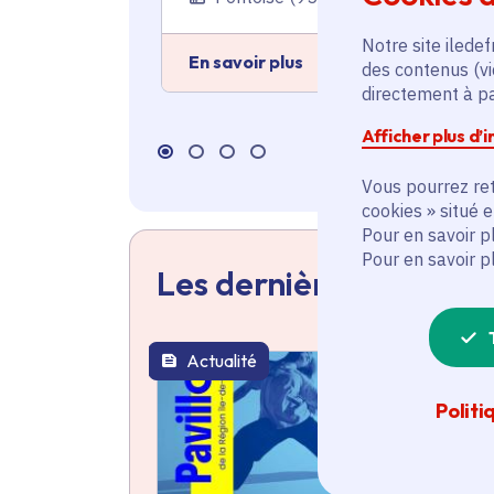
Notre site iledef
En savoir plus
des contenus (vi
directement à par
Afficher plus d’
Vous pourrez ret
cookies » situé 
Pour en savoir p
Pour en savoir p
Les dernières actualit
Actualité
thématique active
Politi