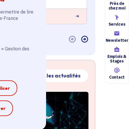
Près de
chez moi
permettre de lire
 savoir plus
En savoir plus
de-France
Services
Newsletter
 « Gestion des
Emplois &
Stages
Toutes les actualités
Contact
liser
ctualité
atique active
e
ter