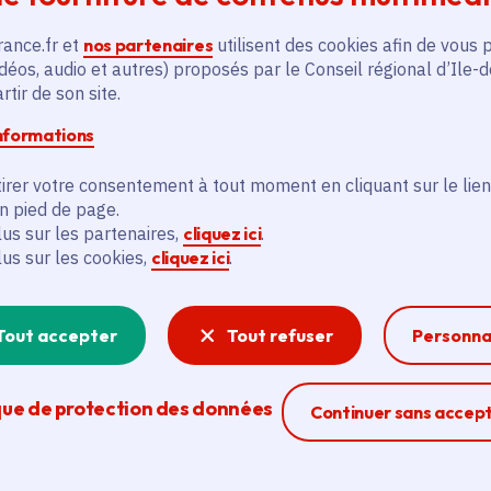
Vauréal (95)
rance.fr et
nos partenaires
utilisent des cookies afin de vous 
En
déos, audio et autres) proposés par le Conseil régional d’Ile-
En savoir plus
tir de son site.
informations
irer votre consentement à tout moment en cliquant sur le lien
en pied de page.
lus sur les partenaires,
cliquez ici
.
lus sur les cookies,
cliquez ici
.
és
Tout accepter
Tout refuser
Personna
Actualité
A
thématique active
thém
que de protection des données
Ferme la modal
Continuer sans accep