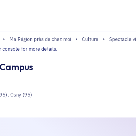
echerche
console for more details.
Ma Région près de chez moi
Culture
Spectacle v
console for more details.
o Campus
95)
,
Osny
(95)