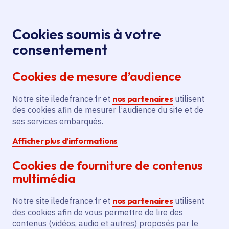
Panneau de gestion des cookies
Aller au menu
Aller au contenu principal
Aller au pied de page
Menu
Je re
Cookies soumis à votre
consentement
Tous les services
Ma Région près de
Accueil
Soutien
chez moi
Culture
Spectacle vivant
Cookies de mesure d’audience
au théâtre de ville Théâtre de Chelles
Notre site iledefrance.fr et
Soutien au théâtre de ville
nos partenaires
utilisent
des cookies afin de mesurer l’audience du site et de
Théâtre de Chelles
ses services embarqués.
Afficher plus d’informations
Spectacle vivant
Cookies de fourniture de contenus
Communes
Chelles
(77)
multimédia
Voté en 2025
Notre site iledefrance.fr et
nos partenaires
utilisent
des cookies afin de vous permettre de lire des
Description
contenus (vidéos, audio et autres) proposés par le