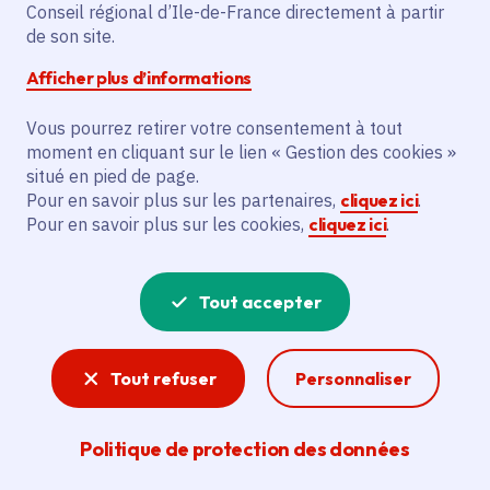
Le projet vise à soutenir le Théâtre de
Conseil régional d’Ile-de-France directement à partir
Chelles et l'Association du Théâtre de
de son site.
Chelles en finançant l'organisation de 37
Afficher plus d’informations
spectacles, dont 8 créations et 8
spectacles jeune public, ainsi que 868
Vous pourrez retirer votre consentement à tout
moment en cliquant sur le lien « Gestion des cookies »
heures d'intervention artistique et
situé en pied de page.
culturelle. Il s'inscrit dans le projet
Pour en savoir plus sur les partenaires,
cliquez ici
.
artistique « Faire lien » pour poser des
Pour en savoir plus sur les cookies,
cliquez ici
.
questions sociétales et ancrer le théâtre
dans le territoire local, en renforçant les
partenariats avec des structures
Tout accepter
culturelles partenaires.
Tout refuser
Personnaliser
Voir la délibération
Politique de protection des données