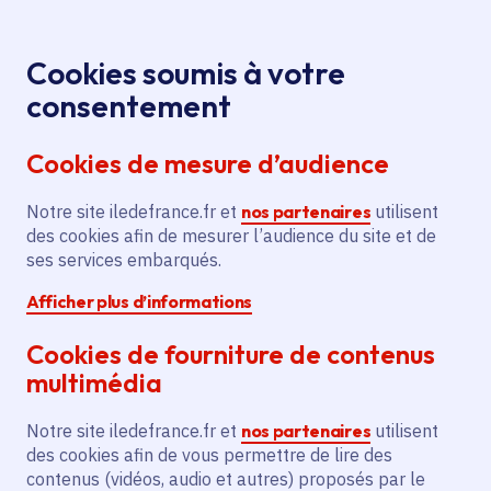
Panneau de gestion des cookies
Aller au menu
Aller au contenu principal
Aller au pied de page
Menu
Je re
Cookies soumis à votre
consentement
Tous les services
Ma Région près de
Accueil
Soutien
chez moi
Culture
Spectacle vivant
Cookies de mesure d’audience
à l’association Os
Notre site iledefrance.fr et
Soutien à l’association Os
nos partenaires
utilisent
des cookies afin de mesurer l’audience du site et de
ses services embarqués.
Spectacle vivant
Afficher plus d’informations
Communes
Paris 11e Arrondissement
(75)
,
Fleury-Mérogis
(91)
,
Montreuil
(93)
,
Pantin
(93)
,
Cookies de fourniture de contenus
Lire plus
+
multimédia
Voté en 2025
Notre site iledefrance.fr et
nos partenaires
utilisent
des cookies afin de vous permettre de lire des
Description
contenus (vidéos, audio et autres) proposés par le