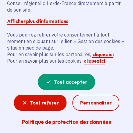
Le projet vise à organiser 70
Conseil régional d’Ile-de-France directement à partir
de son site.
représentations, dont la recréation du
spectacle « REVOIR LASCAUX », et 110h
Afficher plus d’informations
d’actions culturelles. L’association Os est
Vous pourrez retirer votre consentement à tout
le bénéficiaire principal. Les actions
moment en cliquant sur le lien « Gestion des cookies »
incluent des représentations en Île-de-
situé en pied de page.
France, des actions culturelles en lycée et
Pour en savoir plus sur les partenaires,
cliquez ici
.
auprès de personnes en situation de
Pour en savoir plus sur les cookies,
cliquez ici
.
précarité, notamment à la Maison d’arrêt
de Fleury-Mérogis.
Tout accepter
Voir la délibération
Tout refuser
Personnaliser
Spectacle vivant
Politique de protection des données
La création francilienne est riche. L'action