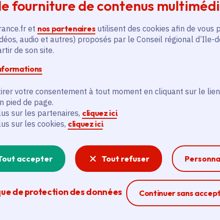
e fourniture de contenus multiméd
Voté en 2025
Gennevilliers (92), Colombes (92)
rance.fr et
nos partenaires
utilisent des cookies afin de vous 
déos, audio et autres) proposés par le Conseil régional d’Ile-
En savoir plus
En
tir de son site.
informations
irer votre consentement à tout moment en cliquant sur le lien
en pied de page.
lus sur les partenaires,
cliquez ici
.
lus sur les cookies,
cliquez ici
.
és
Tout accepter
Tout refuser
Personna
Actualité
A
thématique active
thém
que de protection des données
Ferme la modal
Continuer sans accep