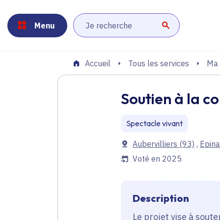
Panneau de gestion des cookies
Aller au menu
Aller au contenu principal
Aller au pied de page
Menu
Lancer la r
Tous les services
Ma 
Accueil
Soutien à la 
Spectacle vivant
Communes
Aubervilliers
(93)
,
Épina
Voté en 2025
Description
Le projet vise à sout