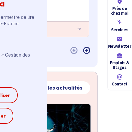
ia
Voté en 2025
Voté en 20
Près de
7 communes
3 commune
chez moi
permettre de lire
de-France
 savoir plus
En savoir plus
Services
Newsletter
 « Gestion des
Emplois &
Stages
Contact
Toutes les actualités
liser
ctualité
atique active
e
ter