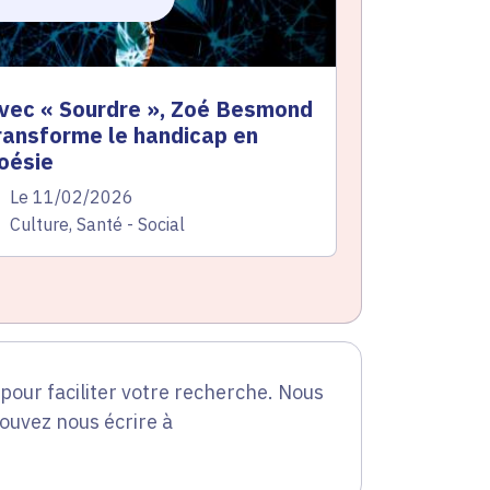
vec « Sourdre », Zoé Besmond
ransforme le handicap en
oésie
te de l'arrêté
Le 11/02/2026
atégorie
Culture, Santé - Social
our faciliter votre recherche. Nous
pouvez nous écrire à