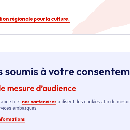
ction régionale pour la culture.
s soumis à votre consente
Île-de-France
de mesure d’audience
rance.fr et
nos partenaires
utilisent des cookies afin de mesur
Soutien à la compagnie Le
ar
Temps de Vivre
ervices embarqués.
informations
Culture