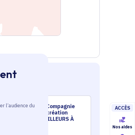
ment
er l’audience du
Soutien à la Compagnie
Sout
ACCÈS
KMK pour la création
vivan
territoriale AILLEURS À
tran
SCA
Nos aides
Culture
Culture