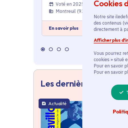
Cookies d
Voté en 2025
Montreuil (93)
Notre site iledef
des contenus (vi
En savoir plus
directement à par
Afficher plus d’
Vous pourrez ret
cookies » situé 
Pour en savoir p
Pour en savoir p
Les dernières actualit
Actualité
thématique active
Politi