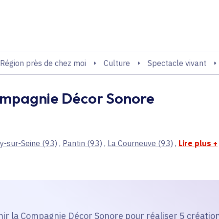
echerche
Région près de chez moi
Culture
Spectacle vivant
compagnie Décor Sonore
y-sur-Seine
(93)
,
Pantin
(93)
,
La Courneuve
(93)
,
Lire plus
+
enir la Compagnie Décor Sonore pour réaliser 5 création