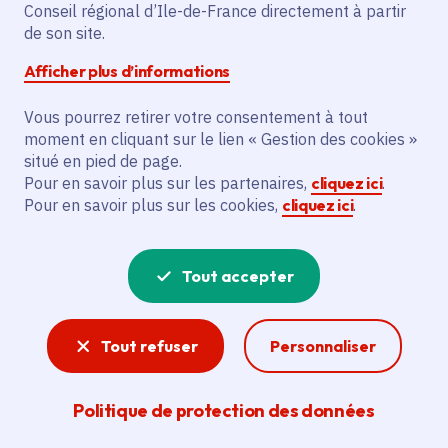
Elektric Park avec 4 scènes, 32 artistes
Conseil régional d’Ile-de-France directement à partir
dont 12 émergents et 15 franciliens, et à
de son site.
mener 50 heures d’actions culturelles. Les
Afficher plus d’informations
bénéficiaires principaux sont Regarts, Allo
Floride et le Festival Elektric Park. Le
Vous pourrez retirer votre consentement à tout
projet inclut également des actions
moment en cliquant sur le lien « Gestion des cookies »
situé en pied de page.
culturelles auprès des élèves des
Pour en savoir plus sur les partenaires,
cliquez ici
.
établissements scolaires de Chatou.
Pour en savoir plus sur les cookies,
cliquez ici
.
Voir la délibération
Tout accepter
Spectacle vivant
Tout refuser
Personnaliser
La création francilienne est riche. L'action
régionale pour la culture vise à soutenir les
Politique de protection des données
artistes et toutes les formes de pratiques