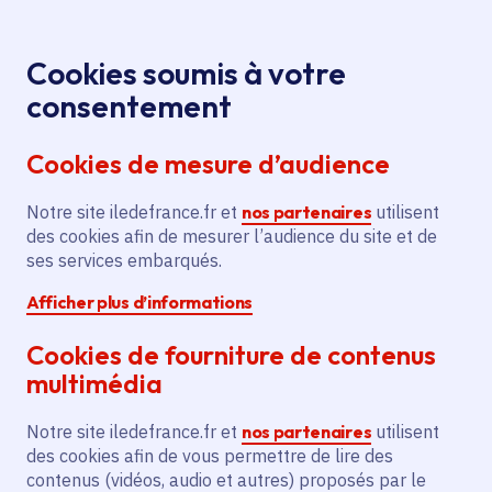
Panneau de gestion des cookies
Aller au menu
Aller au contenu principal
Aller au pied de page
Menu
Je re
Cookies soumis à votre
consentement
Tous les services
Ma Région près de
Accueil
Festival
chez moi
Culture
Spectacle vivant
Cookies de mesure d’audience
Elektric Park
Notre site iledefrance.fr et
Festival Elektric Park
nos partenaires
utilisent
des cookies afin de mesurer l’audience du site et de
ses services embarqués.
Spectacle vivant
Afficher plus d’informations
Communes
Chatou
(78)
Cookies de fourniture de contenus
Voté en 2025
multimédia
Description
Notre site iledefrance.fr et
nos partenaires
utilisent
des cookies afin de vous permettre de lire des
Le projet vise à organiser le festival
contenus (vidéos, audio et autres) proposés par le