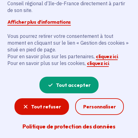
Conseil régional d’Ile-de-France directement à partir
Festival du Vexin » avec 20 concerts
de son site.
répartis dans une vingtaine de petites
Afficher plus d’informations
communes. Des visites guidées et des
concerts pour le jeune public seront
Vous pourrez retirer votre consentement à tout
également proposés. L'édition 2023 se
moment en cliquant sur le lien « Gestion des cookies »
déroulera du 10 juin au 26 novembre.
situé en pied de page.
Pour en savoir plus sur les partenaires,
cliquez ici
.
Pour en savoir plus sur les cookies,
cliquez ici
.
Voir la délibération
Tout accepter
Spectacle vivant
Tout refuser
Personnaliser
La création francilienne est riche. L'action
régionale pour la culture vise à soutenir les
artistes et toutes les formes de pratiques
Politique de protection des données
artistiques y compris le spectacle vivant.