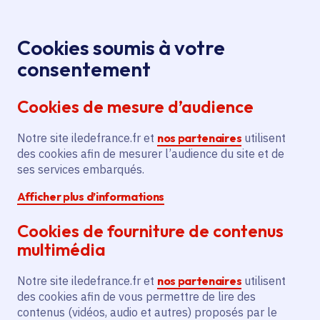
Panneau de gestion des cookies
Aller au menu
Aller au contenu principal
Aller au pied de page
Menu
Je re
Cookies soumis à votre
consentement
Tous les services
Ma Région près de
Accueil
Festival
chez moi
Culture
Spectacle vivant
Cookies de mesure d’audience
dans le Vexin 2023
Notre site iledefrance.fr et
Festival dans le Vexin 2023
nos partenaires
utilisent
des cookies afin de mesurer l’audience du site et de
ses services embarqués.
Spectacle vivant
Afficher plus d’informations
Communes
Genainville
(95)
,
Montreuil-sur-Epte
(95)
,
Longuesse
(95)
,
Avernes
(95)
,
Lire plus
+
Cookies de fourniture de contenus
Voté en 2023
multimédia
Notre site iledefrance.fr et
nos partenaires
utilisent
Description
des cookies afin de vous permettre de lire des
contenus (vidéos, audio et autres) proposés par le
L'initiative prévoit l'organisation de «