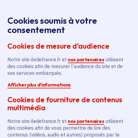
Panneau de gestion des cookies
Aller au menu
Aller au contenu principal
Aller au pied de page
Menu
Je re
Cookies soumis à votre
consentement
Tous les services
Ma Région près de
Accueil
chez moi
Culture
Arts plastiques, numériques et
Cookies de mesure d’audience
Organisation de la manifestation
urbains
Immersion Abyssale
Notre site iledefrance.fr et
nos partenaires
utilisent
des cookies afin de mesurer l’audience du site et de
Organisation de la
ses services embarqués.
manifestation Immersion
Afficher plus d’informations
Abyssale
Cookies de fourniture de contenus
Arts plastiques, numériques et urbains
multimédia
Communes
Pontoise
(95)
Notre site iledefrance.fr et
nos partenaires
utilisent
Voté en 2025
des cookies afin de vous permettre de lire des
contenus (vidéos, audio et autres) proposés par le