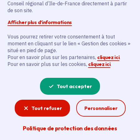
Conseil régional d’Ile-de-France directement à partir
Description
de son site.
L’initiative prévoit organiser «
Afficher plus d’informations
Manifestation Immersion Abyssale » à la
Vous pourrez retirer votre consentement à tout
Salle Caméléon, pour le grand public,
moment en cliquant sur le lien « Gestion des cookies »
public familial et scolaire.
situé en pied de page.
Pour en savoir plus sur les partenaires,
cliquez ici
.
Pour en savoir plus sur les cookies,
cliquez ici
.
Voir la délibération
Tout accepter
Arts plastiques, numériques et
urbains
Tout refuser
Personnaliser
L’action de la Région Île-de-France en faveur
des arts plastiques se manifeste à travers son
soutien à la jeune création, aux manifestations
Politique de protection des données
artistiques et aux actions de sensibilisation en