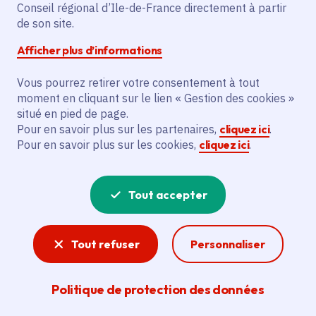
L'initiative prévoit de proposer des
Conseil régional d’Ile-de-France directement à partir
de son site.
résidences et des formations aux artistes,
techniciens, développeurs, entrepreneurs
Afficher plus d’informations
et jeunes de Carrières-sous-Poissy au
Château Éphémère de 2021 à 2024.
Vous pourrez retirer votre consentement à tout
moment en cliquant sur le lien « Gestion des cookies »
situé en pied de page.
Voir la délibération
Pour en savoir plus sur les partenaires,
cliquez ici
.
Pour en savoir plus sur les cookies,
cliquez ici
.
Arts plastiques, numériques et
Tout accepter
urbains
L’action de la Région Île-de-France en faveur
Tout refuser
Personnaliser
des arts plastiques se manifeste à travers son
soutien à la jeune création, aux manifestations
artistiques et aux actions de sensibilisation en
Politique de protection des données
direction du jeune public.