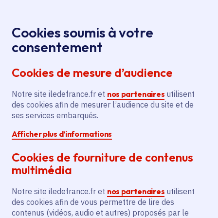
Panneau de gestion des cookies
Aller au menu
Aller au contenu principal
Aller au pied de page
Menu
Je re
Cookies soumis à votre
consentement
Tous les services
Ma Région près de
Accueil
chez moi
Culture
Arts plastiques, numériques et
Cookies de mesure d’audience
Développement de Château Éphémère
urbains
Notre site iledefrance.fr et
nos partenaires
utilisent
Développement de Château
des cookies afin de mesurer l’audience du site et de
Éphémère
ses services embarqués.
Afficher plus d’informations
Arts plastiques, numériques et urbains
Cookies de fourniture de contenus
Communes
Carrières-sous-Poissy
(78)
multimédia
Voté en 2021
Notre site iledefrance.fr et
nos partenaires
utilisent
des cookies afin de vous permettre de lire des
Description
contenus (vidéos, audio et autres) proposés par le