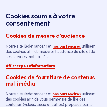
Panneau de gestion des cookies
Aller au menu
Aller au contenu principal
Aller au pied de page
Menu
Je re
Cookies soumis à votre
consentement
Tous les services
Ma Région près de
Accueil
Crosne
chez moi
Cookies de mesure d’audience
Ma Région près de chez moi
Notre site iledefrance.fr et
nos partenaires
utilisent
des cookies afin de mesurer l’audience du site et de
Commune
ses services embarqués.
Afficher plus d’informations
Cookies de fourniture de contenus
multimédia
Crosne
Notre site iledefrance.fr et
nos partenaires
utilisent
des cookies afin de vous permettre de lire des
Essonne (91)
contenus (vidéos, audio et autres) proposés par le