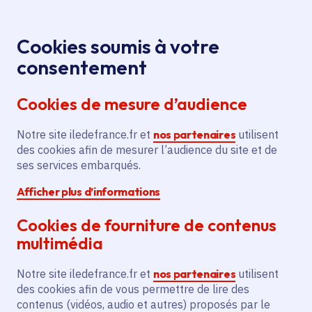
Panneau de gestion des cookies
Aller au menu
Aller au contenu principal
Aller au pied de page
Menu
Je re
Cookies soumis à votre
consentement
Tous les services
Ma Région près de
Accueil
Boutervilliers
chez moi
Cookies de mesure d’audience
Ma Région près de chez moi
Notre site iledefrance.fr et
nos partenaires
utilisent
des cookies afin de mesurer l’audience du site et de
Commune
ses services embarqués.
Afficher plus d’informations
Cookies de fourniture de contenus
multimédia
Boutervilliers
Notre site iledefrance.fr et
nos partenaires
utilisent
des cookies afin de vous permettre de lire des
Essonne (91)
contenus (vidéos, audio et autres) proposés par le