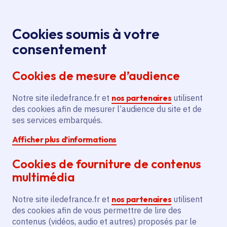
Panneau de gestion des cookies
Aller au menu
Aller au contenu principal
Aller au pied de page
Menu
Je re
Cookies soumis à votre
consentement
Tous les services
Ma Région près de
Accueil
Arnouville
chez moi
Cookies de mesure d’audience
Ma Région près de chez moi
Notre site iledefrance.fr et
nos partenaires
utilisent
des cookies afin de mesurer l’audience du site et de
Commune
ses services embarqués.
Afficher plus d’informations
Cookies de fourniture de contenus
multimédia
Arnouville
Notre site iledefrance.fr et
nos partenaires
utilisent
des cookies afin de vous permettre de lire des
Val-d'Oise (95)
contenus (vidéos, audio et autres) proposés par le