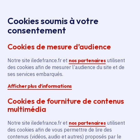
Panneau de gestion des cookies
Aller au menu
Aller au contenu principal
Aller au pied de page
Menu
Je re
Cookies soumis à votre
Carte des
Tous les services
Accueil
consentement
organismes de formation sanitaire et sociale
Cookies de mesure d’audience
Notre site iledefrance.fr et
nos partenaires
utilisent
Service
Formations sanitaires et sociales
des cookies afin de mesurer l’audience du site et de
ses services embarqués.
Carte des
Afficher plus d’informations
organismes de
Cookies de fourniture de contenus
multimédia
formation sanitaire
Notre site iledefrance.fr et
nos partenaires
utilisent
et sociale
des cookies afin de vous permettre de lire des
contenus (vidéos, audio et autres) proposés par le