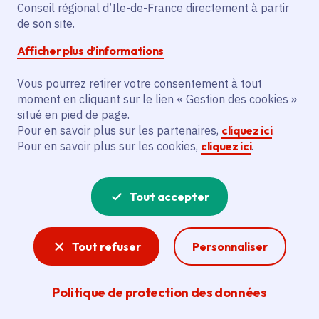
Conseil régional d’Ile-de-France directement à partir
de son site.
Partager
Afficher plus d’informations
Partager sur Facebook
Partager sur Twitter
Partager sur Linkedin
Copier dans le pres
Vous pourrez retirer votre consentement à tout
moment en cliquant sur le lien « Gestion des cookies »
Découvrez tous les organismes de
situé en pied de page.
Pour en savoir plus sur les partenaires,
cliquez ici
.
formation sanitaire et sociale en Île-de-
Pour en savoir plus sur les cookies,
cliquez ici
.
France sur notre carte interactive.
Tout accepter
Tout refuser
Personnaliser
Politique de protection des données
Carte des organismes de