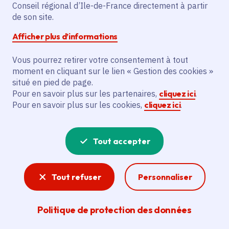
Conseil régional d’Ile-de-France directement à partir
de son site.
Samedi 27 juin 2026
Date de l'arrêté
Afficher plus d’informations
Quincy-Voisins (77)
Vous pourrez retirer votre consentement à tout
Gratuit
moment en cliquant sur le lien « Gestion des cookies »
situé en pied de page.
De 5 à 99 ans
Pour en savoir plus sur les partenaires,
cliquez ici
.
Pour en savoir plus sur les cookies,
cliquez ici
.
Partager
Tout accepter
Partager sur Facebook
Partager sur Twitter
Partager sur Linkedin
Copier dans le presse-papier
Tout refuser
Personnaliser
Politique de protection des données