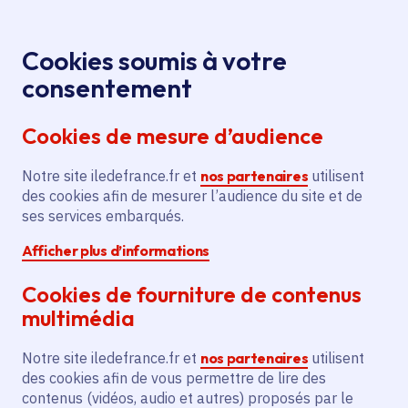
Panneau de gestion des cookies
Aller au menu
Aller au contenu principal
Aller au pied de page
Menu
Je re
Cookies soumis à votre
We Cirk !
Tous les événements
Accueil
consentement
Festival cirque en Seine-et-Marne - How much we
Cookies de mesure d’audience
carry
Notre site iledefrance.fr et
nos partenaires
utilisent
des cookies afin de mesurer l’audience du site et de
Événement
Quincy-Voisins
ses services embarqués.
Afficher plus d’informations
We Cirk ! Festival
Cookies de fourniture de contenus
cirque en Seine-et-
multimédia
Marne - How much we
Notre site iledefrance.fr et
nos partenaires
utilisent
carry
des cookies afin de vous permettre de lire des
contenus (vidéos, audio et autres) proposés par le