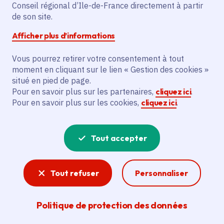
Conseil régional d’Ile-de-France directement à partir
Quincy-Voisins (77)
de son site.
Gratuit
Afficher plus d’informations
De 5 à 99 ans
Vous pourrez retirer votre consentement à tout
moment en cliquant sur le lien « Gestion des cookies »
situé en pied de page.
Partager
Pour en savoir plus sur les partenaires,
cliquez ici
.
Pour en savoir plus sur les cookies,
cliquez ici
.
Partager sur Facebook
Partager sur Twitter
Partager sur Linkedin
Copier dans le presse-papier
Tout accepter
Tout refuser
Personnaliser
Politique de protection des données