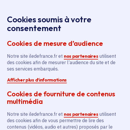
Panneau de gestion des cookies
Aller au menu
Aller au contenu principal
Aller au pied de page
Menu
Je re
Cookies soumis à votre
We Cirk !
Tous les événements
Accueil
consentement
Festival cirque en Seine-et-Marne
Cookies de mesure d’audience
Notre site iledefrance.fr et
nos partenaires
utilisent
Événement
Quincy-Voisins
des cookies afin de mesurer l’audience du site et de
ses services embarqués.
We Cirk ! Festival
Afficher plus d’informations
cirque en Seine-et-
Cookies de fourniture de contenus
Marne
multimédia
Notre site iledefrance.fr et
nos partenaires
utilisent
des cookies afin de vous permettre de lire des
Samedi 27 juin 2026
contenus (vidéos, audio et autres) proposés par le
Date de l'arrêté