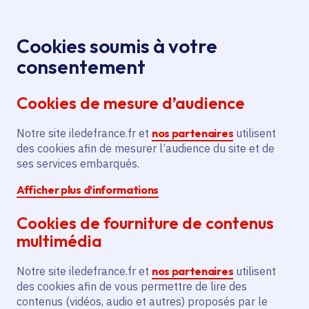
Panneau de gestion des cookies
Aller au menu
Aller au contenu principal
Aller au pied de page
Menu
Je re
Cookies soumis à votre
Volleyades
Tous les événements
Accueil
consentement
Crédit Mutuel
Cookies de mesure d’audience
Notre site iledefrance.fr et
nos partenaires
utilisent
Événement
Compétition
Sport
des cookies afin de mesurer l’audience du site et de
ses services embarqués.
Meudon
Châtenay-Malabry
Afficher plus d’informations
Le Plessis-Robinson
Vélizy-Villacoublay
Cookies de fourniture de contenus
Volleyades Crédit
multimédia
Mutuel
Notre site iledefrance.fr et
nos partenaires
utilisent
des cookies afin de vous permettre de lire des
contenus (vidéos, audio et autres) proposés par le