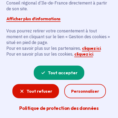
Conseil régional d’Ile-de-France directement à partir
Jeudi 24 avril 2025
de son site.
Date de l'arrêté
dimanche 27 avril 2025
Afficher plus d’informations
Châtenay-Malabry, Le Plessis-Robinson, Meudon
(92), Vélizy-Villacoublay (78) et Paris (75)
Vous pourrez retirer votre consentement à tout
moment en cliquant sur le lien « Gestion des cookies »
Gratuit
situé en pied de page.
Pour en savoir plus sur les partenaires,
cliquez ici
.
Pour en savoir plus sur les cookies,
cliquez ici
.
Partager
Partager sur Facebook
Partager sur Twitter
Partager sur Linkedin
Copier dans le presse-papier
Tout accepter
Tout refuser
Personnaliser
Politique de protection des données