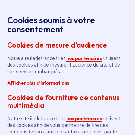
Panneau de gestion des cookies
Aller au menu
Aller au contenu principal
Aller au pied de page
Menu
Je re
Cookies soumis à votre
Visite guidée
Tous les événements
Accueil
consentement
du Jardin de Bonne avec les jardinières
Cookies de mesure d’audience
Notre site iledefrance.fr et
nos partenaires
utilisent
Événement
Paris 2e Arrondissement
des cookies afin de mesurer l’audience du site et de
ses services embarqués.
Visite guidée du Jardin
Afficher plus d’informations
de Bonne avec les
Cookies de fourniture de contenus
jardinières
multimédia
Notre site iledefrance.fr et
nos partenaires
utilisent
des cookies afin de vous permettre de lire des
Mercredi 8 juillet 2026
contenus (vidéos, audio et autres) proposés par le
Date de l'arrêté