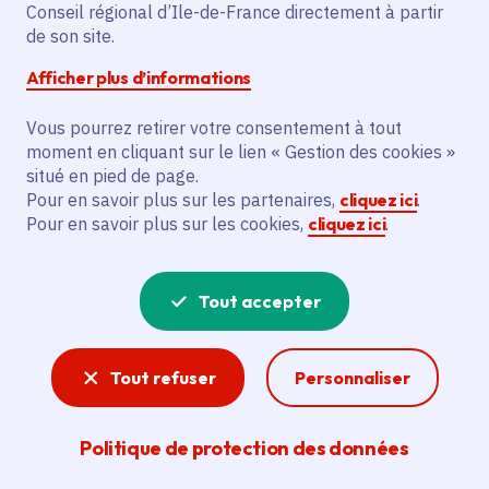
Conseil régional d’Ile-de-France directement à partir
Gratuit
de son site.
Afficher plus d’informations
Partager
Vous pourrez retirer votre consentement à tout
moment en cliquant sur le lien « Gestion des cookies »
Partager sur Facebook
Partager sur Twitter
Partager sur Linkedin
Copier dans le presse-papier
situé en pied de page.
Pour en savoir plus sur les partenaires,
cliquez ici
.
Pour en savoir plus sur les cookies,
cliquez ici
.
Tout accepter
Tout refuser
Personnaliser
Politique de protection des données