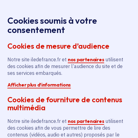
Panneau de gestion des cookies
Aller au menu
Aller au contenu principal
Aller au pied de page
Menu
Je re
Cookies soumis à votre
Visite du
Tous les événements
Accueil
consentement
jardin Hoffmann
Cookies de mesure d’audience
Notre site iledefrance.fr et
nos partenaires
utilisent
Événement
Bourg-la-Reine
des cookies afin de mesurer l’audience du site et de
ses services embarqués.
Visite du jardin
Afficher plus d’informations
Hoffmann
Cookies de fourniture de contenus
multimédia
dimanche 28 juin 2026
Notre site iledefrance.fr et
nos partenaires
utilisent
Date de l'arrêté
des cookies afin de vous permettre de lire des
Bourg-la-Reine (92)
contenus (vidéos, audio et autres) proposés par le