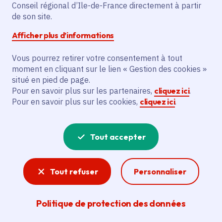
Conseil régional d’Ile-de-France directement à partir
Gratuit
de son site.
Afficher plus d’informations
Partager
Vous pourrez retirer votre consentement à tout
moment en cliquant sur le lien « Gestion des cookies »
Partager sur Facebook
Partager sur Twitter
Partager sur Linkedin
Copier dans le presse-papier
situé en pied de page.
Pour en savoir plus sur les partenaires,
cliquez ici
.
Pour en savoir plus sur les cookies,
cliquez ici
.
Tout accepter
Tout refuser
Personnaliser
Politique de protection des données