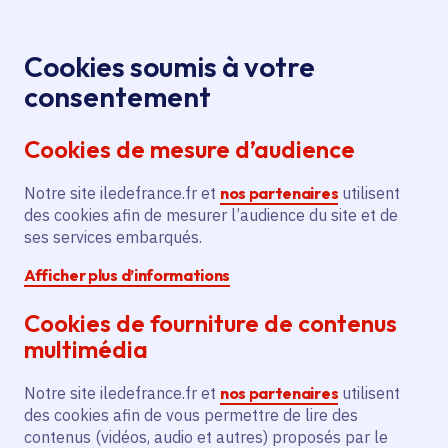
Panneau de gestion des cookies
Aller au menu
Aller au contenu principal
Aller au pied de page
Menu
Je re
Cookies soumis à votre
Visite du
Tous les événements
Accueil
consentement
Campus de la Transition
Cookies de mesure d’audience
Notre site iledefrance.fr et
nos partenaires
utilisent
Événement
Forges
des cookies afin de mesurer l’audience du site et de
ses services embarqués.
Visite du Campus de la
Afficher plus d’informations
Transition
Cookies de fourniture de contenus
multimédia
Samedi 4 juillet 2026
Notre site iledefrance.fr et
nos partenaires
utilisent
Date de l'arrêté
des cookies afin de vous permettre de lire des
Forges (77)
contenus (vidéos, audio et autres) proposés par le