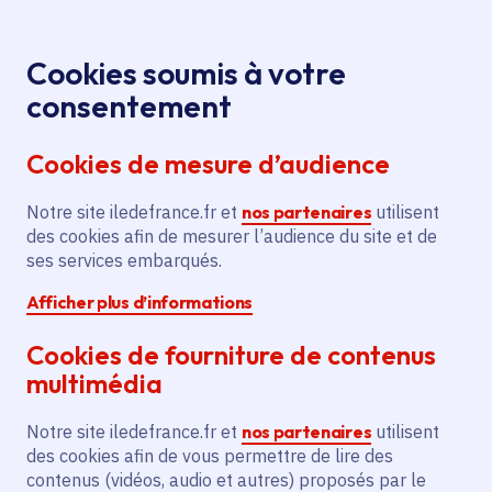
Panneau de gestion des cookies
Aller au menu
Aller au contenu principal
Aller au pied de page
Menu
Je re
Cookies soumis à votre
Visite décalée
Tous les événements
Accueil
consentement
de la Ferme de la Villette
Cookies de mesure d’audience
Notre site iledefrance.fr et
nos partenaires
utilisent
Événement
Paris 19e Arrondissement
des cookies afin de mesurer l’audience du site et de
ses services embarqués.
Visite décalée de la
Afficher plus d’informations
Ferme de la Villette
Cookies de fourniture de contenus
multimédia
Samedi 11 juillet 2026
Notre site iledefrance.fr et
nos partenaires
utilisent
Date de l'arrêté
dimanche 12 juillet 2026
des cookies afin de vous permettre de lire des
contenus (vidéos, audio et autres) proposés par le