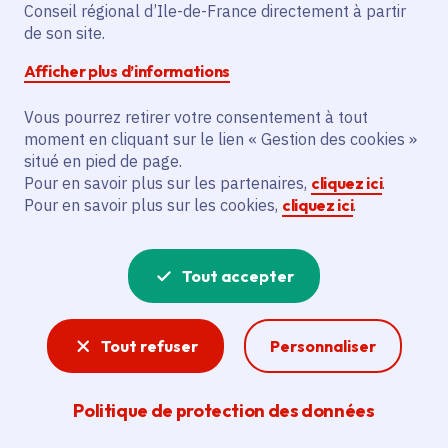
Paris (75)
Conseil régional d’Ile-de-France directement à partir
de son site.
Gratuit
Afficher plus d’informations
Partager
Vous pourrez retirer votre consentement à tout
moment en cliquant sur le lien « Gestion des cookies »
situé en pied de page.
Partager sur Facebook
Partager sur Twitter
Partager sur Linkedin
Copier dans le presse-papier
Pour en savoir plus sur les partenaires,
cliquez ici
.
Pour en savoir plus sur les cookies,
cliquez ici
.
Tout accepter
Tout refuser
Personnaliser
Politique de protection des données