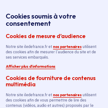
Panneau de gestion des cookies
Aller au menu
Aller au contenu principal
Aller au pied de page
Menu
Je re
Cookies soumis à votre
Visite-atelier
Tous les événements
Accueil
consentement
Les plantes magiques
Cookies de mesure d’audience
Notre site iledefrance.fr et
nos partenaires
utilisent
Événement
Saint-Denis
des cookies afin de mesurer l’audience du site et de
ses services embarqués.
Visite-atelier Les
Afficher plus d’informations
plantes magiques
Cookies de fourniture de contenus
multimédia
dimanche 5 juillet 2026
Notre site iledefrance.fr et
nos partenaires
utilisent
Date de l'arrêté
Mercredi 29 juillet 2026
des cookies afin de vous permettre de lire des
contenus (vidéos, audio et autres) proposés par le