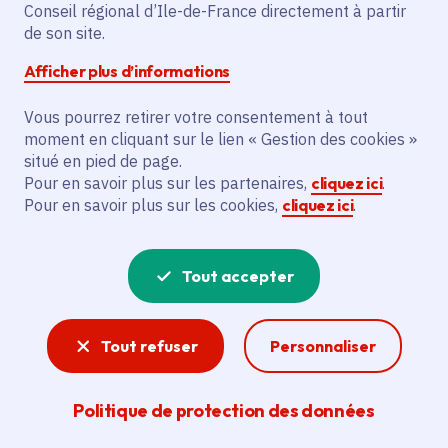
Saint-Denis (93)
Conseil régional d’Ile-de-France directement à partir
de son site.
Gratuit
Afficher plus d’informations
De 6 à 99 ans
Vous pourrez retirer votre consentement à tout
moment en cliquant sur le lien « Gestion des cookies »
Partager
situé en pied de page.
Pour en savoir plus sur les partenaires,
cliquez ici
.
Partager sur Facebook
Partager sur Twitter
Partager sur Linkedin
Copier dans le presse-papier
Pour en savoir plus sur les cookies,
cliquez ici
.
Tout accepter
Tout refuser
Personnaliser
Politique de protection des données