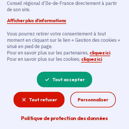
Conseil régional d’Ile-de-France directement à partir
Champs-sur-Marne (77)
de son site.
Gratuit
Afficher plus d’informations
De 6 à 99 ans
Vous pourrez retirer votre consentement à tout
moment en cliquant sur le lien « Gestion des cookies »
situé en pied de page.
Partager
Pour en savoir plus sur les partenaires,
cliquez ici
.
Pour en savoir plus sur les cookies,
cliquez ici
.
Partager sur Facebook
Partager sur Twitter
Partager sur Linkedin
Copier dans le presse-papier
Tout accepter
Tout refuser
Personnaliser
Politique de protection des données