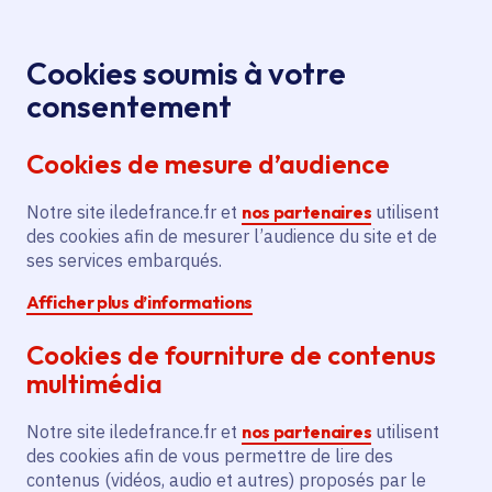
Panneau de gestion des cookies
Aller au menu
Aller au contenu principal
Aller au pied de page
Menu
Je re
Cookies soumis à votre
Verticale de
Tous les événements
Accueil
consentement
poche, par la compagnie Retouramont
Cookies de mesure d’audience
Notre site iledefrance.fr et
nos partenaires
utilisent
Événement
Champs-sur-Marne
des cookies afin de mesurer l’audience du site et de
ses services embarqués.
Verticale de poche, par
Afficher plus d’informations
la compagnie
Cookies de fourniture de contenus
Retouramont
multimédia
Notre site iledefrance.fr et
nos partenaires
utilisent
des cookies afin de vous permettre de lire des
Samedi 29 août 2026
contenus (vidéos, audio et autres) proposés par le
Date de l'arrêté