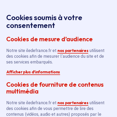
Panneau de gestion des cookies
Aller au menu
Aller au contenu principal
Aller au pied de page
Menu
Je re
Cookies soumis à votre
Soirée Sunset
Tous les événements
Accueil
consentement
Épicétou'
Cookies de mesure d’audience
Notre site iledefrance.fr et
nos partenaires
utilisent
Événement
Congis-sur-Thérouanne
des cookies afin de mesurer l’audience du site et de
ses services embarqués.
Soirée Sunset
Afficher plus d’informations
Épicétou'
Cookies de fourniture de contenus
multimédia
Samedi 4 juillet 2026
Notre site iledefrance.fr et
nos partenaires
utilisent
Date de l'arrêté
des cookies afin de vous permettre de lire des
Congis-sur-Thérouanne (77)
contenus (vidéos, audio et autres) proposés par le