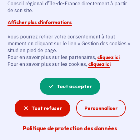
Conseil régional d’Ile-de-France directement à partir
Gratuit
de son site.
Afficher plus d’informations
Partager
Vous pourrez retirer votre consentement à tout
moment en cliquant sur le lien « Gestion des cookies »
Partager sur Facebook
Partager sur Twitter
Partager sur Linkedin
Copier dans le presse-papier
situé en pied de page.
Pour en savoir plus sur les partenaires,
cliquez ici
.
Pour en savoir plus sur les cookies,
cliquez ici
.
Tout accepter
Tout refuser
Personnaliser
© Sarah ESNAULT
-
Crédit photo :
© Sarah ESNAULT
Politique de protection des données