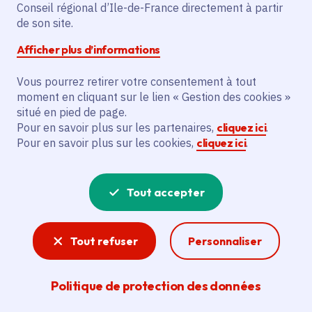
Partager
Conseil régional d’Ile-de-France directement à partir
de son site.
Partager sur Facebook
Partager sur Twitter
Partager sur Linkedin
Copier dans le presse-papier
Afficher plus d’informations
Vous pourrez retirer votre consentement à tout
moment en cliquant sur le lien « Gestion des cookies »
situé en pied de page.
Pour en savoir plus sur les partenaires,
cliquez ici
.
Pour en savoir plus sur les cookies,
cliquez ici
.
Destinée aux étudiant(e)s de PASS, de
L.AS, de STAPS et aux candidats des voies
Tout accepter
passerelles, cette réunion vous permettra
de rencontrer des enseignants, le BDE et
Tout refuser
Personnaliser
des professionnels.
Politique de protection des données