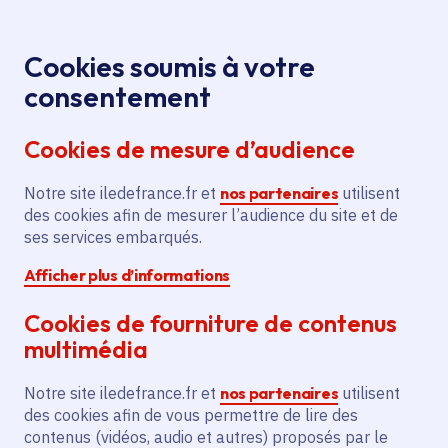
Panneau de gestion des cookies
Aller au menu
Aller au contenu principal
Aller au pied de page
Menu
Je re
Cookies soumis à votre
Soirée Portes
Tous les événements
Accueil
consentement
Ouvertes
Cookies de mesure d’audience
Notre site iledefrance.fr et
nos partenaires
utilisent
Événement
des cookies afin de mesurer l’audience du site et de
ses services embarqués.
Soirée Portes Ouvertes
Afficher plus d’informations
Cookies de fourniture de contenus
Jeudi 12 mars 2026
multimédia
Date de l'arrêté
Paris (75)
Notre site iledefrance.fr et
nos partenaires
utilisent
des cookies afin de vous permettre de lire des
contenus (vidéos, audio et autres) proposés par le