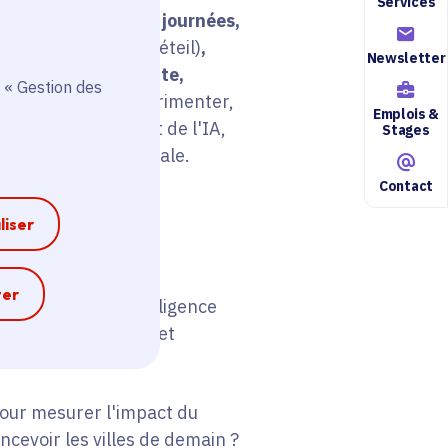
Services
née, c'est en fait
4 journées,
e de Versailles et Créteil)
,
Newsletter
concrète, engageante,
 « Gestion des
chacun pourra expérimenter,
Emplois &
tiles de la data et de l'IA,
Stages
innovation territoriale.
Contact
liser
occasion :
e
ter
 données et l'intelligence
anticiper les crises et
oires ?
pour mesurer l'impact du
cevoir les villes de demain ?