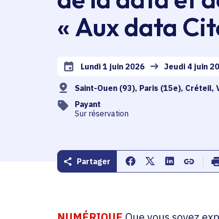
« Aux data Cit
Lundi 1 juin 2026
Jeudi 4 juin 2
Date de l'arrêté
Saint-Ouen (93), Paris (15e), Créteil, V
Payant
Sur réservation
Partager
Partager sur Facebook
Partager sur Twitte
Partager sur 
Copier d
NUMÉRIQUE
Que vous soyez expe