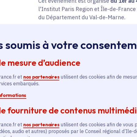
Cet événement est organisé
du 1er au 
l'Institut Paris Region et Île-de-France 
du Département du Val-de-Marne.
Agir pour l’avenir d
s soumis à votre consente
avec la data et l’IA
de mesure d’audience
Le thème :
« Agir pour l'avenir de nos t
rance.fr et
nos partenaires
utilisent des cookies afin de mesur
l'IA ».
ervices embarqués.
informations
Et, au-delà, un
objectif : utiliser touj
e fourniture de contenus multiméd
donnée face aux défis climatiques, soci
de-France.
rance.fr et
nos partenaires
utilisent des cookies afin de vous 
déos, audio et autres) proposés par le Conseil régional d’Ile-