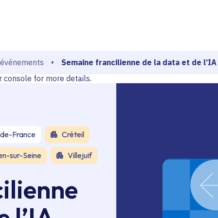
echerche
console for more details.
Semaine francilienne de la data et de l’IA
s événements
console for more details.
-de-France
Créteil
en-sur-Seine
Villejuif
ilienne
e l’IA