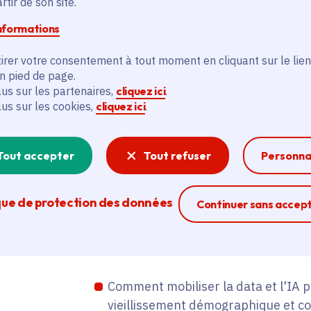
tir de son site.
Cette 3e Semaine francilienne de la don
informations
4 lieux
(Saint-Ouen, Villejuif, Paris Port
4 ambiances pour 1 seule expérience 
irer votre consentement à tout moment en cliquant sur le lien
inclusive et accessible
où chacune et 
en pied de page.
comprendre et coconstruire des usages u
lus sur les partenaires,
cliquez ici
.
lus sur les cookies,
cliquez ici
.
dans une logique d'intérêt général et d'
Tout accepter
Tout refuser
Personna
Parmi les questions soulevées à cette 
que de protection des données
Ferme la modal
Continuer sans accep
Comment mobiliser efficacement les
artificielle pour agir concrètement, 
renforcer la résilience de nos territ
Comment mobiliser la data et l'IA 
vieillissement démographique et con