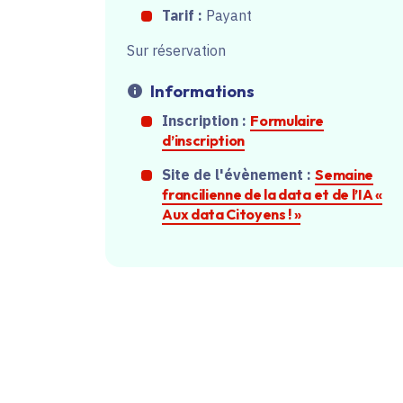
Tarif :
Payant
Sur réservation
Informations
Inscription :
Formulaire
d’inscription
Site de l'évènement :
Semaine
francilienne de la data et de l’IA «
Aux data Citoyens ! »