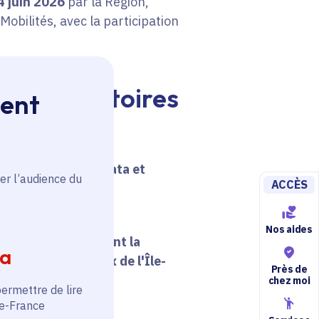
4 juin 2026
par la Région,
Mobilités, avec la participation
e nos territoires
ment
erritoires avec la data et
er l’audience du
ACCÈS
Nos aides
ours plus efficacement la
ia
aux et territoriaux de l'Île-
Près de
chez moi
permettre de lire
de-France