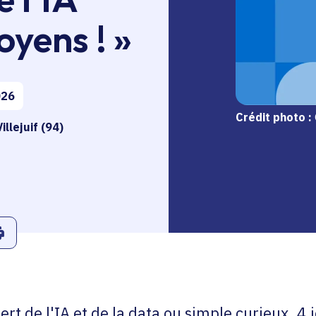
oyens ! »
026
Crédit photo :
illejuif (94)
r
Linkedin
ans le presse-papier
Imprimer
rt de l'IA et de la data ou simple curieux, 4