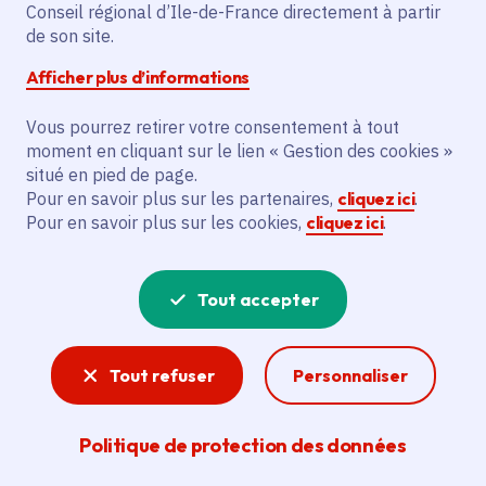
apprentissage,
Conseil régional d’Ile-de-France directement à partir
de son site.
réorientation, digital-
Afficher plus d’informations
numérique-IA
Vous pourrez retirer votre consentement à tout
moment en cliquant sur le lien « Gestion des cookies »
situé en pied de page.
Pour en savoir plus sur les partenaires,
cliquez ici
.
Samedi 29 novembre 2025
Date de l'arrêté
Pour en savoir plus sur les cookies,
cliquez ici
.
Paris (75)
Gratuit
Tout accepter
De 10h à 17h
Sur inscription en ligne préalable
Tout refuser
Personnaliser
Partager
Politique de protection des données
Partager sur Facebook
Partager sur Twitter
Partager sur Linkedin
Copier dans le presse-papier