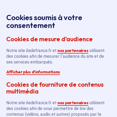
Panneau de gestion des cookies
Aller au menu
Aller au contenu principal
Aller au pied de page
Menu
Je re
Cookies soumis à votre
Salons
Tous les événements
Accueil
consentement
Studyrama alternance-apprentissage, réorientation,
Cookies de mesure d’audience
digital-numérique-IA
Notre site iledefrance.fr et
nos partenaires
utilisent
des cookies afin de mesurer l’audience du site et de
Événement
Salon / Forum
ses services embarqués.
Afficher plus d’informations
Enseignement supérieur
Lycée
Orientation
Cookies de fourniture de contenus
Apprentissage
Paris 19e Arrondissement
multimédia
Salons Studyrama
Notre site iledefrance.fr et
nos partenaires
utilisent
alternance-
des cookies afin de vous permettre de lire des
contenus (vidéos, audio et autres) proposés par le