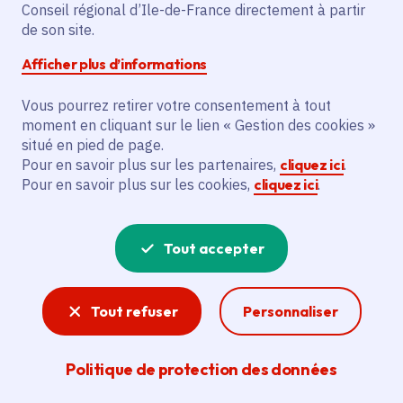
Conseil régional d’Ile-de-France directement à partir
Gratuit
de son site.
De 3 à 99 ans
Afficher plus d’informations
Vous pourrez retirer votre consentement à tout
Partager
moment en cliquant sur le lien « Gestion des cookies »
situé en pied de page.
Partager sur Facebook
Partager sur Twitter
Partager sur Linkedin
Copier dans le presse-papier
Pour en savoir plus sur les partenaires,
cliquez ici
.
Pour en savoir plus sur les cookies,
cliquez ici
.
Tout accepter
Tout refuser
Personnaliser
Politique de protection des données