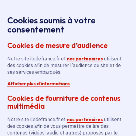
Panneau de gestion des cookies
Aller au menu
Aller au contenu principal
Aller au pied de page
Menu
Je re
Cookies soumis à votre
Rêveries, par
Tous les événements
Accueil
consentement
Sandrine Kao
Cookies de mesure d’audience
Notre site iledefrance.fr et
nos partenaires
utilisent
Événement
Bussières
des cookies afin de mesurer l’audience du site et de
ses services embarqués.
Rêveries, par Sandrine
Afficher plus d’informations
Kao
Cookies de fourniture de contenus
multimédia
dimanche 5 juillet 2026
Notre site iledefrance.fr et
nos partenaires
utilisent
Date de l'arrêté
des cookies afin de vous permettre de lire des
Saint-Cyr-sur-Morin (77)
contenus (vidéos, audio et autres) proposés par le