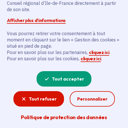
Educatif et Social
Conseil régional d’Ile-de-France directement à partir
de son site.
(DEAES)
Afficher plus d’informations
Vous pourrez retirer votre consentement à tout
moment en cliquant sur le lien « Gestion des cookies »
Mardi 17 mars 2026
Date de l'arrêté
situé en pied de page.
Pour en savoir plus sur les partenaires,
cliquez ici
.
Évry (91)
Pour en savoir plus sur les cookies,
cliquez ici
.
Partager
Tout accepter
Partager sur Facebook
Partager sur Twitter
Partager sur Linkedin
Copier dans le presse-papier
Tout refuser
Personnaliser
Politique de protection des données