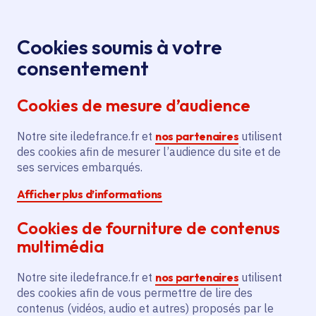
Panneau de gestion des cookies
Aller au menu
Aller au contenu principal
Aller au pied de page
Menu
Je re
Cookies soumis à votre
Réunion
Tous les événements
Accueil
consentement
d'information et webinaires du Social, Diplôme
Cookies de mesure d’audience
d'Accompagnant Educatif et Social (DEAES)
Notre site iledefrance.fr et
nos partenaires
utilisent
des cookies afin de mesurer l’audience du site et de
Événement
Évry-Courcouronnes
ses services embarqués.
Afficher plus d’informations
Réunion d'information
Cookies de fourniture de contenus
et webinaires du
multimédia
Social, Diplôme
Notre site iledefrance.fr et
nos partenaires
utilisent
d'Accompagnant
des cookies afin de vous permettre de lire des
contenus (vidéos, audio et autres) proposés par le