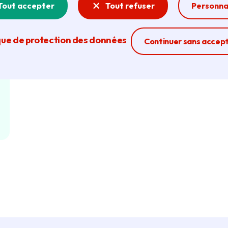
Tout accepter
Tout refuser
Personna
que de protection des données
Ferme la modal
Continuer sans accep