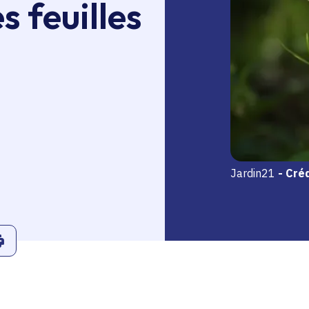
s feuilles
Jardin21
-
Créd
r
Linkedin
ans le presse-papier
Imprimer