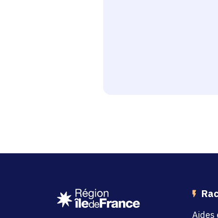
Rac
Aides 