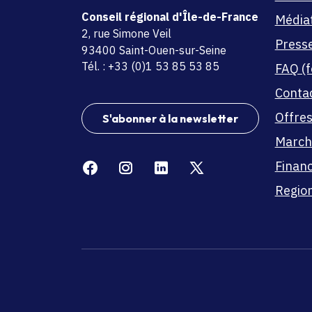
Conseil régional d'Île-de-France
Média
adresse
2, rue Simone Veil
Press
code postal et commune
93400 Saint-Ouen-sur-Seine
Tél. : +33 (0)1 53 85 53 85
FAQ (f
Conta
Offres
S'abonner à la newsletter
March
Facebook
Instagram
Linkedin
X
Finan
Region