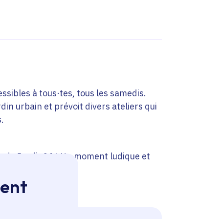
ssibles à tous·tes, tous les samedis.
rdin urbain et prévoit divers ateliers qui
s.
x du Jardin21 ! Un moment ludique et
ment