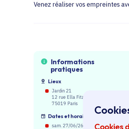
Venez réaliser vos empreintes av
Informations
pratiques
Lieux
Jardin 21
12 rue Ella Fitzgerald 75019 Paris
75019 Paris
Cookie
Dates et horaires
Cookies 
sam. 27/06/26, de 16h30
à
17h30