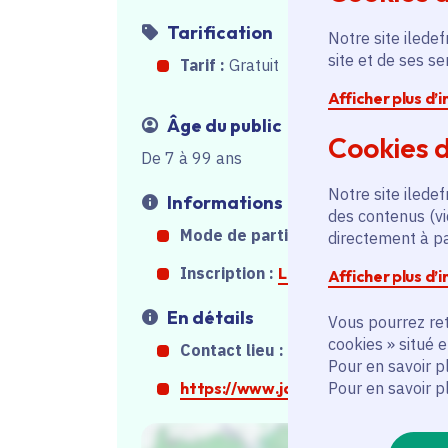
Tarification
Notre site iledef
site et de ses s
Tarif :
Gratuit
Afficher plus d’
Âge du public
Cookies d
De 7 à 99 ans
Notre site iledef
Informations
des contenus (vi
Mode de participation :
Sur place
directement à par
Inscription :
Lien inscription
Afficher plus d’
En détails
Vous pourrez ret
cookies » situé 
Contact lieu :
01 40 36 55 65
Pour en savoir p
Pour en savoir p
https://www.jardin21.fr/