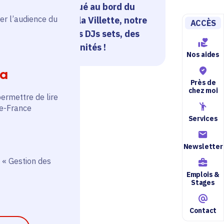
umulte parisien. Situé au bord du
er l’audience du
in, dans le Parc de la Villette, notre
ACCÈS
u dimanche pour des DJs sets, des
dîner et plus si affinités !
Nos aides
ia
Près de
chez moi
permettre de lire
de-France
Services
Newsletter
 « Gestion des
Emplois &
Stages
Contact