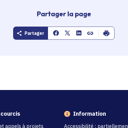
Partager la page
Partager
Partager sur Facebook
Partager sur Twitter
Partager sur Linkedin
Copier dans le pr
Imprimer
courcis
Information
et appels à projets
Accessibilité : partiellemen