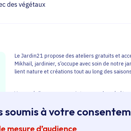
ec des végétaux
Le Jardin21 propose des ateliers gratuits et acce
Mikhaïl, jardinier, s’occupe avec soin de notre ja
lient nature et créations tout au long des saison
Venez réaliser vos empreintes avec des végétau
créatif pour tous·tes
s soumis à votre consente
de mesure d’audience