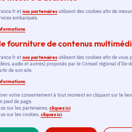
Le Jardin21, c’est un hâvre de paix loin du t
rance.fr et
nos partenaires
utilisent des cookies afin de mesur
canal de l’Ourcq, à cheval entre Paris et Pant
ervices embarqués.
jardin-potager vous accueille du mercredi a
concerts, des ateliers, le déjeuner, l’apéro, le 
informations
e fourniture de contenus multiméd
rance.fr et
nos partenaires
utilisent des cookies afin de vous 
déos, audio et autres) proposés par le Conseil régional d’Ile-
tir de son site.
informations
irer votre consentement à tout moment en cliquant sur le lien
en pied de page.
lus sur les partenaires,
cliquez ici
.
lus sur les cookies,
cliquez ici
.