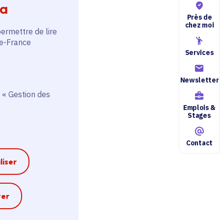
ia
Près de
chez moi
permettre de lire
de-France
Services
Newsletter
 « Gestion des
Emplois &
Stages
Contact
liser
e
ter