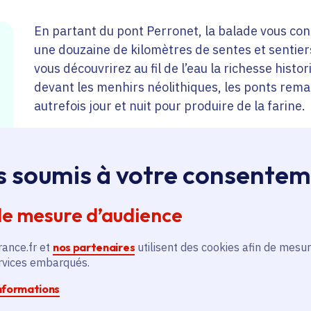
En partant du pont Perronet, la balade vous con
une douzaine de kilomètres de sentes et sentier
vous découvrirez au fil de l’eau la richesse histor
devant les menhirs néolithiques, les ponts rema
autrefois jour et nuit pour produire de la farine.
Prévoir une carte de transport ou l’achat d’un ti
s soumis à votre consente
la gare de Boussy-Saint-Antoine, ainsi que de bo
adaptée à la météo.
de mesure d’audience
rance.fr et
nos partenaires
utilisent des cookies afin de mesur
ervices embarqués.
informations