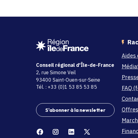
Rac
Aides 
Conseil régional d'Île-de-France
Média
adresse
2, rue Simone Veil
Press
code postal et commune
93400 Saint-Ouen-sur-Seine
Tél. : +33 (0)1 53 85 53 85
FAQ (f
Conta
Offres
S'abonner à la newsletter
March
Facebook
Instagram
Linkedin
X
Finan