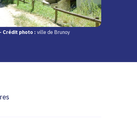
-
Crédit photo :
ville de Brunoy
res