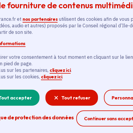
e fourniture de contenus multiméd
rance.fr et
nos partenaires
utilisent des cookies afin de vous 
déos, audio et autres) proposés par le Conseil régional d’Ile-
tir de son site.
informations
irer votre consentement à tout moment en cliquant sur le lien
en pied de page.
lus sur les partenaires,
cliquez ici
.
lus sur les cookies,
cliquez ici
.
Tout accepter
Tout refuser
Personna
que de protection des données
Ferme la modal
Continuer sans accep