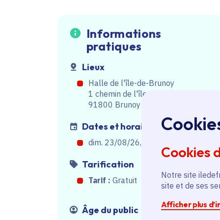
Informations
pratiques
Lieux
Halle de l'île-de-Brunoy
1 chemin de l'île 91800 Brunoy
91800 Brunoy
Cookie
Dates et horaires
dim. 23/08/26, de 13h30
à
18h00
Cookies 
Tarification
Notre site iledef
Tarif :
Gratuit
site et de ses s
Afficher plus d’
Âge du public