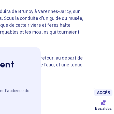
duira de Brunoy à Varennes-Jarcy, sur
s. Sous la conduite d’un guide du musée,
ique de cette rivière et ferez halte
rquables et les moulins qui tournaient
cket de RER pour le retour, au départ de
ment
nnes chaussures, de l’eau, et une tenue
er l’audience du
ACCÈS
Nos aides