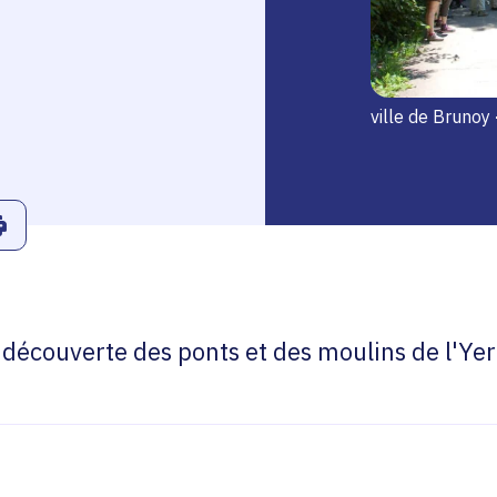
ville de Brunoy
r
Linkedin
ans le presse-papier
Imprimer
 découverte des ponts et des moulins de l'Yer