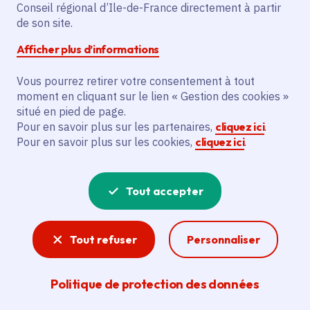
Conseil régional d’Ile-de-France directement à partir
Montrouge (92)
de son site.
Afficher plus d’informations
Partager
Vous pourrez retirer votre consentement à tout
moment en cliquant sur le lien « Gestion des cookies »
Partager sur Facebook
Partager sur Twitter
Partager sur Linkedin
Copier dans le presse-papier
situé en pied de page.
Pour en savoir plus sur les partenaires,
cliquez ici
.
Pour en savoir plus sur les cookies,
cliquez ici
.
Tout accepter
Un après-midi d’informations et
Tout refuser
Personnaliser
d’échanges avec les équipes
pédagogiques de l’IRTS et les étudiants
Politique de protection des données
en formation, pour découvrir l’IRTS et ses