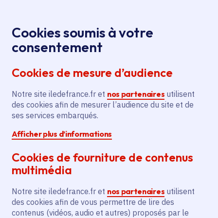
Panneau de gestion des cookies
Aller au menu
Aller au contenu principal
Aller au pied de page
Menu
Je re
Cookies soumis à votre
Portes
Tous les événements
Accueil
consentement
ouvertes de l'IRTS IDF Site de Montrouge (92)
Cookies de mesure d’audience
Notre site iledefrance.fr et
nos partenaires
utilisent
Événement
Montrouge
des cookies afin de mesurer l’audience du site et de
ses services embarqués.
Portes ouvertes de
Afficher plus d’informations
l'IRTS IDF Site de
Cookies de fourniture de contenus
Montrouge (92)
multimédia
Notre site iledefrance.fr et
nos partenaires
utilisent
des cookies afin de vous permettre de lire des
Samedi 22 novembre 2025
contenus (vidéos, audio et autres) proposés par le
Date de l'arrêté