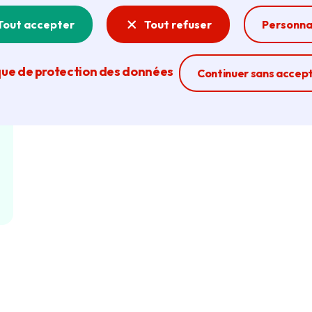
Tout accepter
Tout refuser
Personna
que de protection des données
Ferme la modal
Continuer sans accep