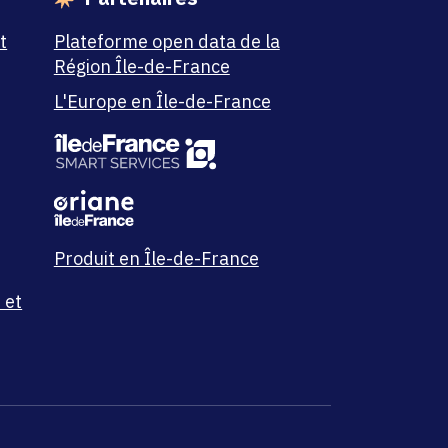
t
Plateforme open data de la
Région Île-de-France
L'Europe en Île-de-France
Produit en Île-de-France
 et