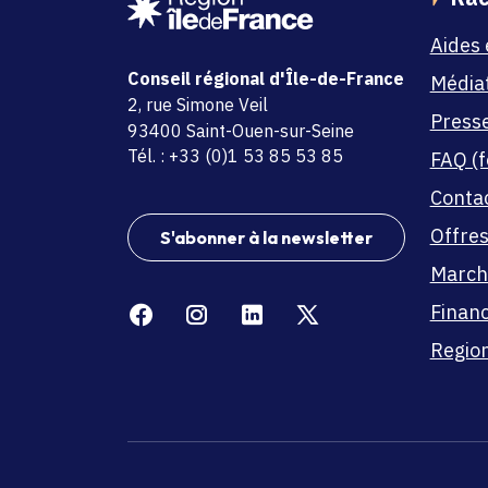
Aides 
Conseil régional d'Île-de-France
Média
adresse
2, rue Simone Veil
Press
code postal et commune
93400 Saint-Ouen-sur-Seine
Tél. : +33 (0)1 53 85 53 85
FAQ (f
Conta
Offres
S'abonner à la newsletter
March
Facebook
Instagram
Linkedin
X
Finan
Region