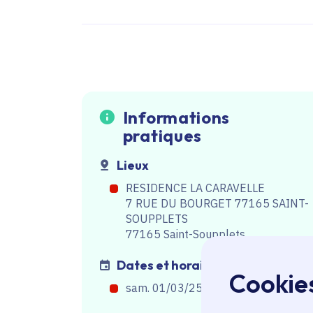
Informations
pratiques
Lieux
RESIDENCE LA CARAVELLE
7 RUE DU BOURGET 77165 SAINT-
SOUPPLETS
77165 Saint-Soupplets
Dates et horaires
Cookie
sam. 01/03/25, de 14h30
à
17h00