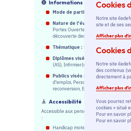
Informations
Cookies 
Mode de participation :
Sur place
Notre site iledef
Nature de l'événement :
Journée
site et de ses s
Portes Ouvertes, Circuit de
Afficher plus d’
découverte des métiers
Thématique :
Médico-social
Cookies d
Diplômes visés :
Aide-soignant(e)
Notre site iledef
(AS), Infirmier(e) (IDE)
des contenus (vi
Publics visés :
Demandeurs
directement à par
d'emploi, Personnes en
Afficher plus d’
reconversion, Etudiants
Vous pourrez ret
Accessibilité
cookies » situé 
Accessible aux personnes en situation de
Pour en savoir p
:
Pour en savoir p
Handicap moteur