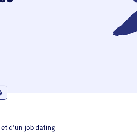
r
Linkedin
ans le presse-papier
Imprimer
et d'un job dating