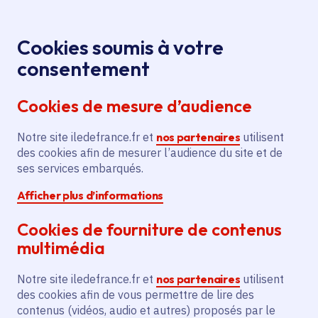
Panneau de gestion des cookies
Aller au menu
Aller au contenu principal
Aller au pied de page
Menu
Je re
Cookies soumis à votre
« Peau de
Tous les événements
Accueil
consentement
cabanes » Pauline Raud et bouise Deldicque
Cookies de mesure d’audience
Notre site iledefrance.fr et
nos partenaires
utilisent
Événement
Le Mérévillois
des cookies afin de mesurer l’audience du site et de
ses services embarqués.
« Peau de cabanes »
Afficher plus d’informations
Pauline Raud et bouise
Cookies de fourniture de contenus
Deldicque
multimédia
Notre site iledefrance.fr et
nos partenaires
utilisent
des cookies afin de vous permettre de lire des
dimanche 5 juillet 2026
contenus (vidéos, audio et autres) proposés par le
Date de l'arrêté