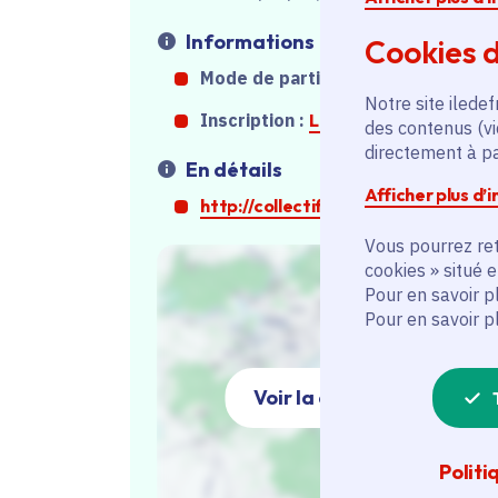
Informations
Cookies d
Mode de participation :
Sur place
Notre site iledef
Inscription :
Lien inscription
des contenus (vi
directement à par
En détails
Afficher plus d’
http://collectif12.org/
Vous pourrez ret
cookies » situé 
Pour en savoir p
Pour en savoir p
Voir la carte
Politi