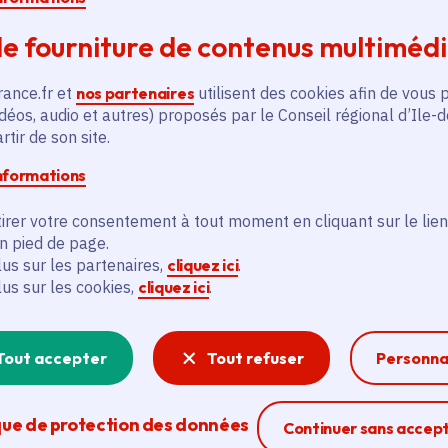
fête des masques des pêcheurs Bozo du quartier J
lors de la circoncision des garçons d’une classe 
e fourniture de contenus multiméd
particulière. La danse de personnes masquées a
marionnettes représentant des animaux mythiqu
rance.fr et
nos partenaires
utilisent des cookies afin de vous 
déos, audio et autres) proposés par le Conseil régional d’Ile-
théâtre total, entre rêve et réalité, relie le mon
tir de son site.
informations
© crédit Marie-Noëlle Robert / Courtesy MCM
irer votre consentement à tout moment en cliquant sur le lien
en pied de page.
lus sur les partenaires,
cliquez ici
.
Vendredi 9 juillet à 19h
lus sur les cookies,
cliquez ici
.
Genre : Théâtre / Marionnettes
Tout accepter
Tout refuser
Personna
Durée : 1h10
Dès : 6 ans
Résidence 2021
que de protection des données
Ferme la modal
Continuer sans accep