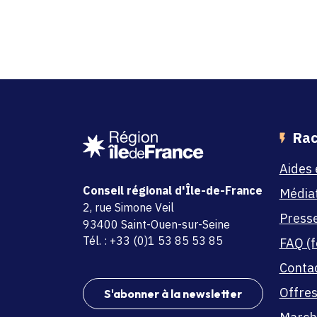
Rac
Aides 
Conseil régional d'Île-de-France
Média
adresse
2, rue Simone Veil
Press
code postal et commune
93400 Saint-Ouen-sur-Seine
Tél. : +33 (0)1 53 85 53 85
FAQ (f
Conta
Offres
S'abonner à la newsletter