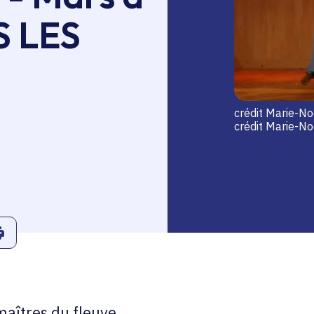
S LES
crédit Marie-N
crédit Marie-N
r
Linkedin
ans le presse-papier
Imprimer
aîtres du fleuve