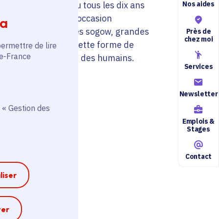
Nos aides
aka. Celle-ci a lieu tous les dix ans
d’âge, ou lors d’une occasion
ia
lterne avec celle des sogow, grandes
Près de
chez moi
es ou véritables. Cette forme de
permettre de lire
de-France
de des esprits à celui des humains.
Services
Newsletter
 « Gestion des
Emplois &
Stages
Contact
liser
e
ter