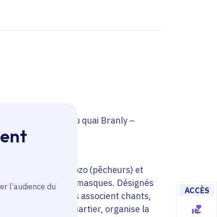
onde et le musée du quai Branly –
ment
vivent les ethnies Bozo (pêcheurs) et
tour de la sortie de masques. Désignés
er l’audience du
ACCÈS
t les marionnettes associent chants,
on des jeunes du quartier, organise la