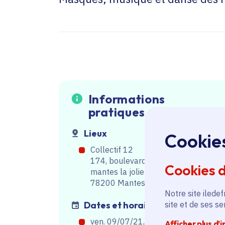
Informations
pratiques
Lieux
Cookie
Collectif 12
174, boulevard du maréchal juin,
Cookies 
mantes la jolie
78200 Mantes-la-Jolie
Notre site iledef
site et de ses s
Dates et horaires
ven. 09/07/21, de 19h00
à
20h10
Afficher plus d’