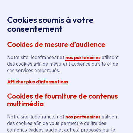
Panneau de gestion des cookies
Aller au menu
Aller au contenu principal
Aller au pied de page
Menu
Je re
Cookies soumis à votre
Lecture
Tous les événements
Accueil
consentement
musicale du recueil "Une vie comme ça" par Karine
Cookies de mesure d’audience
Reysset
Notre site iledefrance.fr et
nos partenaires
utilisent
des cookies afin de mesurer l’audience du site et de
Événement
Châtenay-Malabry
ses services embarqués.
Afficher plus d’informations
Lecture musicale du
Cookies de fourniture de contenus
recueil "Une vie comme
multimédia
ça" par Karine Reysset
Notre site iledefrance.fr et
nos partenaires
utilisent
des cookies afin de vous permettre de lire des
contenus (vidéos, audio et autres) proposés par le