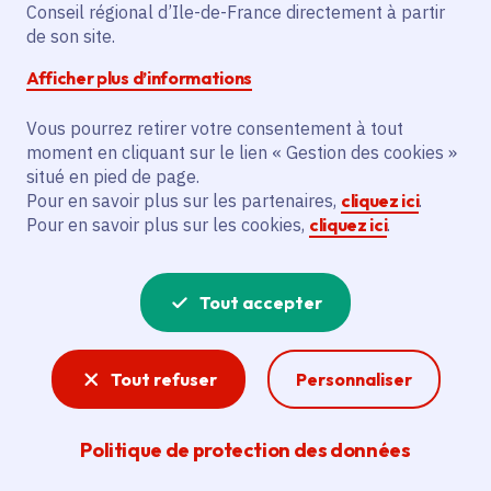
Conseil régional d’Ile-de-France directement à partir
Samedi 4 juillet 2026
Date de l'arrêté
de son site.
Châtenay-Malabry (92)
Afficher plus d’informations
Gratuit
Vous pourrez retirer votre consentement à tout
Jusqu'à 99 ans
moment en cliquant sur le lien « Gestion des cookies »
situé en pied de page.
Pour en savoir plus sur les partenaires,
cliquez ici
.
Partager
Pour en savoir plus sur les cookies,
cliquez ici
.
Partager sur Facebook
Partager sur Twitter
Partager sur Linkedin
Copier dans le presse-papier
Tout accepter
Tout refuser
Personnaliser
Politique de protection des données