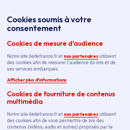
Panneau de gestion des cookies
Aller au menu
Aller au contenu principal
Aller au pied de page
Menu
Je re
Cookies soumis à votre
L'autonomie
Tous les événements
Accueil
consentement
en eau
Cookies de mesure d’audience
Notre site iledefrance.fr et
nos partenaires
utilisent
Événement
Vauréal
des cookies afin de mesurer l’audience du site et de
ses services embarqués.
L'autonomie en eau
Afficher plus d’informations
Cookies de fourniture de contenus
Samedi 27 juin 2026
Lundi 29 juin 2026
multimédia
Date de l'arrêté
Vauréal (95)
Notre site iledefrance.fr et
nos partenaires
utilisent
des cookies afin de vous permettre de lire des
Gratuit
contenus (vidéos, audio et autres) proposés par le