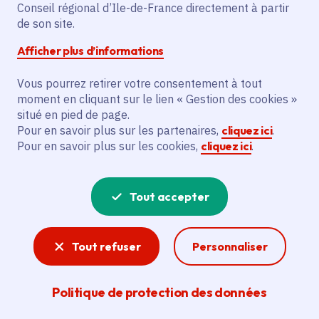
Jusqu'à 99 ans
Conseil régional d’Ile-de-France directement à partir
de son site.
Afficher plus d’informations
Partager
Vous pourrez retirer votre consentement à tout
Partager sur Facebook
Partager sur Twitter
Partager sur Linkedin
Copier dans le presse-papier
moment en cliquant sur le lien « Gestion des cookies »
situé en pied de page.
Pour en savoir plus sur les partenaires,
cliquez ici
.
Pour en savoir plus sur les cookies,
cliquez ici
.
Tout accepter
Tout refuser
Personnaliser
Patrice Lebrun
-
Crédit photo :
Patrice Lebrun
Politique de protection des données