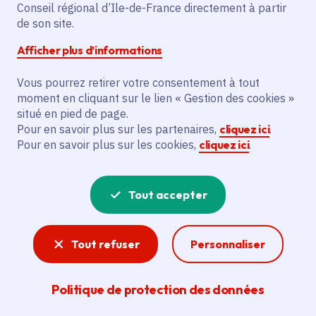
Chanteloup-en-Brie (77)
Conseil régional d’Ile-de-France directement à partir
de son site.
Gratuit
Afficher plus d’informations
Partager
Vous pourrez retirer votre consentement à tout
moment en cliquant sur le lien « Gestion des cookies »
situé en pied de page.
Partager sur Facebook
Partager sur Twitter
Partager sur Linkedin
Copier dans le presse-papier
Pour en savoir plus sur les partenaires,
cliquez ici
.
Pour en savoir plus sur les cookies,
cliquez ici
.
Tout accepter
Tout refuser
Personnaliser
Politique de protection des données