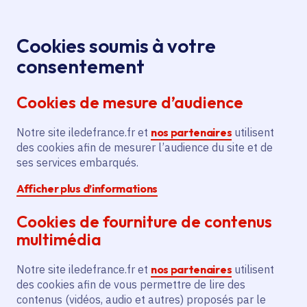
Panneau de gestion des cookies
Aller au menu
Aller au contenu principal
Aller au pied de page
Menu
Je re
Cookies soumis à votre
La quinzaine
Tous les événements
Accueil
consentement
de la tomate
Cookies de mesure d’audience
Notre site iledefrance.fr et
nos partenaires
utilisent
Événement
Chanteloup-en-Brie
des cookies afin de mesurer l’audience du site et de
ses services embarqués.
La quinzaine de la
Afficher plus d’informations
tomate
Cookies de fourniture de contenus
multimédia
Mardi 4 août 2026
Notre site iledefrance.fr et
nos partenaires
utilisent
Date de l'arrêté
dimanche 16 août 2026
des cookies afin de vous permettre de lire des
contenus (vidéos, audio et autres) proposés par le