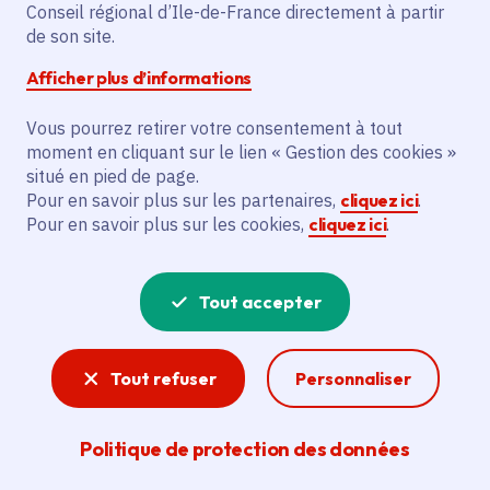
Date de l'arrêté
Samedi 11 juillet 2026
Conseil régional d’Ile-de-France directement à partir
de son site.
Paris (75)
Afficher plus d’informations
Gratuit
Vous pourrez retirer votre consentement à tout
moment en cliquant sur le lien « Gestion des cookies »
Partager
situé en pied de page.
Pour en savoir plus sur les partenaires,
cliquez ici
.
Pour en savoir plus sur les cookies,
cliquez ici
.
Partager sur Facebook
Partager sur Twitter
Partager sur Linkedin
Copier dans le presse-papier
Tout accepter
Tout refuser
Personnaliser
Politique de protection des données