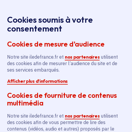
Panneau de gestion des cookies
Aller au menu
Aller au contenu principal
Aller au pied de page
Menu
Je re
Cookies soumis à votre
La Jardin du
Tous les événements
Accueil
consentement
Kif par Kif' Estival x Jardin21 - Open Air
Cookies de mesure d’audience
Notre site iledefrance.fr et
nos partenaires
utilisent
Événement
Paris 19e Arrondissement
des cookies afin de mesurer l’audience du site et de
ses services embarqués.
La Jardin du Kif par
Afficher plus d’informations
Kif' Estival x Jardin21 -
Cookies de fourniture de contenus
Open Air
multimédia
Notre site iledefrance.fr et
nos partenaires
utilisent
des cookies afin de vous permettre de lire des
Vendredi 10 juillet 2026
contenus (vidéos, audio et autres) proposés par le