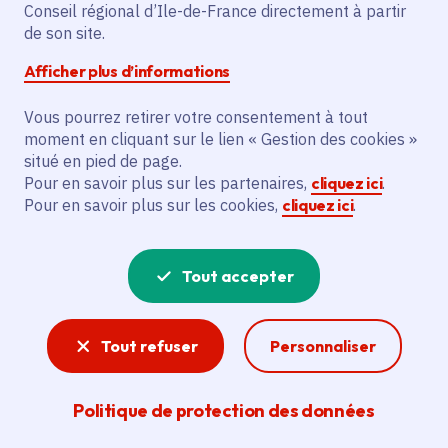
Conseil régional d’Ile-de-France directement à partir
de son site.
Partager
Afficher plus d’informations
Partager sur Facebook
Partager sur Twitter
Partager sur Linkedin
Copier dans le presse-papier
Vous pourrez retirer votre consentement à tout
moment en cliquant sur le lien « Gestion des cookies »
situé en pied de page.
Pour en savoir plus sur les partenaires,
cliquez ici
.
Pour en savoir plus sur les cookies,
cliquez ici
.
Tout accepter
Journée Portes ouvertes du Lycée Jean
Moulin
Tout refuser
Personnaliser
Politique de protection des données