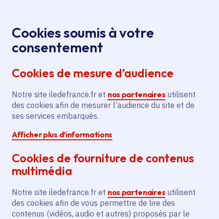
Panneau de gestion des cookies
Aller au menu
Aller au contenu principal
Aller au pied de page
Menu
Je re
Cookies soumis à votre
JPO Lycée
Tous les événements
Accueil
consentement
Jean Moulin - IFAS/IFAP
Cookies de mesure d’audience
Notre site iledefrance.fr et
nos partenaires
utilisent
Événement
Torcy
des cookies afin de mesurer l’audience du site et de
ses services embarqués.
JPO Lycée Jean Moulin
Afficher plus d’informations
- IFAS/IFAP
Cookies de fourniture de contenus
multimédia
Samedi 8 mars 2025
Notre site iledefrance.fr et
nos partenaires
utilisent
Date de l'arrêté
des cookies afin de vous permettre de lire des
Torcy (77)
contenus (vidéos, audio et autres) proposés par le