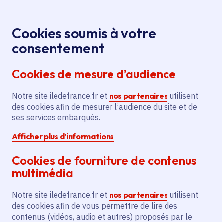
Panneau de gestion des cookies
Aller au menu
Aller au contenu principal
Aller au pied de page
Menu
Je re
Cookies soumis à votre
Journées du
Tous les événements
Accueil
consentement
patrimoine : visites insolites à Villarceaux
Cookies de mesure d’audience
Notre site iledefrance.fr et
nos partenaires
utilisent
Événement
Visite
Patrimoine
des cookies afin de mesurer l’audience du site et de
ses services embarqués.
Journées du
Afficher plus d’informations
patrimoine : visites
Cookies de fourniture de contenus
insolites à Villarceaux
multimédia
Notre site iledefrance.fr et
nos partenaires
utilisent
des cookies afin de vous permettre de lire des
Samedi 20 septembre 2025
contenus (vidéos, audio et autres) proposés par le