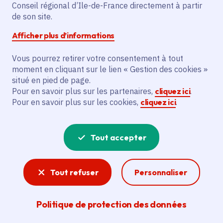
Date de l'arrêté
dimanche 21 septembre 2025
Conseil régional d’Ile-de-France directement à partir
de son site.
Dans le domaine régional, à Chaussy (95)
Afficher plus d’informations
Gratuit
Vous pourrez retirer votre consentement à tout
moment en cliquant sur le lien « Gestion des cookies »
Partager
situé en pied de page.
Pour en savoir plus sur les partenaires,
cliquez ici
.
Pour en savoir plus sur les cookies,
cliquez ici
.
Partager sur Facebook
Partager sur Twitter
Partager sur Linkedin
Copier dans le presse-papier
Tout accepter
Tout refuser
Personnaliser
Politique de protection des données