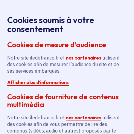
Panneau de gestion des cookies
Aller au menu
Aller au contenu principal
Aller au pied de page
Menu
Je re
Cookies soumis à votre
Journée
Tous les événements
Accueil
consentement
circassienne avec l’Académie Fratellini
Cookies de mesure d’audience
Notre site iledefrance.fr et
nos partenaires
utilisent
Événement
L'Île-Saint-Denis
des cookies afin de mesurer l’audience du site et de
ses services embarqués.
Journée circassienne
Afficher plus d’informations
avec l’Académie
Cookies de fourniture de contenus
Fratellini
multimédia
Notre site iledefrance.fr et
nos partenaires
utilisent
des cookies afin de vous permettre de lire des
Vendredi 17 juillet 2026
contenus (vidéos, audio et autres) proposés par le
Date de l'arrêté