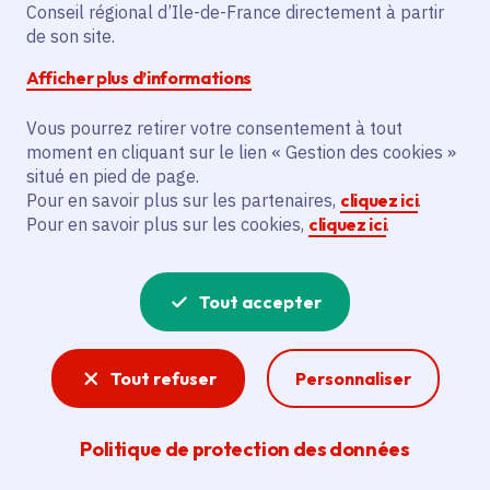
Conseil régional d’Ile-de-France directement à partir
L'Île-Saint-Denis (93)
de son site.
Gratuit
Afficher plus d’informations
De 5 à 99 ans
Vous pourrez retirer votre consentement à tout
moment en cliquant sur le lien « Gestion des cookies »
situé en pied de page.
Partager
Pour en savoir plus sur les partenaires,
cliquez ici
.
Pour en savoir plus sur les cookies,
cliquez ici
.
Partager sur Facebook
Partager sur Twitter
Partager sur Linkedin
Copier dans le presse-papier
Tout accepter
Tout refuser
Personnaliser
Politique de protection des données