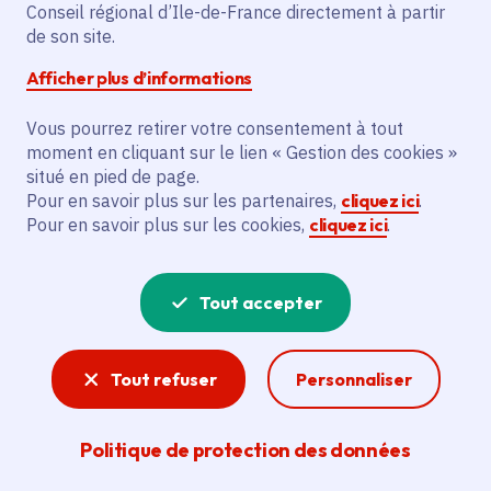
Date de l'arrêté
dimanche 30 août 2026
Conseil régional d’Ile-de-France directement à partir
de son site.
Versailles (78)
Afficher plus d’informations
Gratuit
L'accès au site est payant.
Vous pourrez retirer votre consentement à tout
Jusqu'à 99 ans
moment en cliquant sur le lien « Gestion des cookies »
situé en pied de page.
Pour en savoir plus sur les partenaires,
cliquez ici
.
Partager
Pour en savoir plus sur les cookies,
cliquez ici
.
Partager sur Facebook
Partager sur Twitter
Partager sur Linkedin
Copier dans le presse-papier
Tout accepter
Tout refuser
Personnaliser
Politique de protection des données