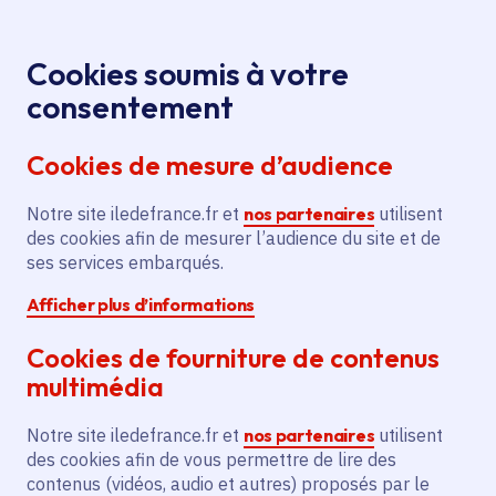
Panneau de gestion des cookies
Aller au menu
Aller au contenu principal
Aller au pied de page
Menu
Je re
Cookies soumis à votre
Installation
Tous les événements
Accueil
consentement
"C'était un éternel printemps", par Delphine Delas
Cookies de mesure d’audience
Notre site iledefrance.fr et
nos partenaires
utilisent
Événement
Versailles
des cookies afin de mesurer l’audience du site et de
ses services embarqués.
Installation "C'était un
Afficher plus d’informations
éternel printemps",
Cookies de fourniture de contenus
par Delphine Delas
multimédia
Notre site iledefrance.fr et
nos partenaires
utilisent
des cookies afin de vous permettre de lire des
Samedi 27 juin 2026
contenus (vidéos, audio et autres) proposés par le